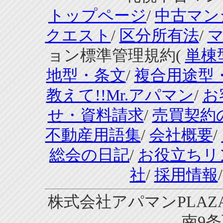
トップページ
/
中古マン
クエスト
/
区分所有法
/
ョン標準管理規約(
単棟
地型・条文
/
複合用途型
教えて!!Mr.アパマン
/
お
せ・資料請求
/
売買契約
不動産用語集
/
会社概要
/
総会の日記
/
お役立ちリ
社
/
採用情報
株式会社アパマンPLAZA
南9条