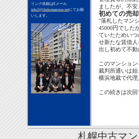
リンク依頼はEメール
ましたが、不安
info2@chukomansion.net
にてお願
初めての売却
いします。
"落札したマン
45000円で
ていたためいつ
せ新たな賃借人
出し初めて不動
このマンション
裁判所通いは始
横浜地裁で代理
この続きは次回
札幌中古マンシ