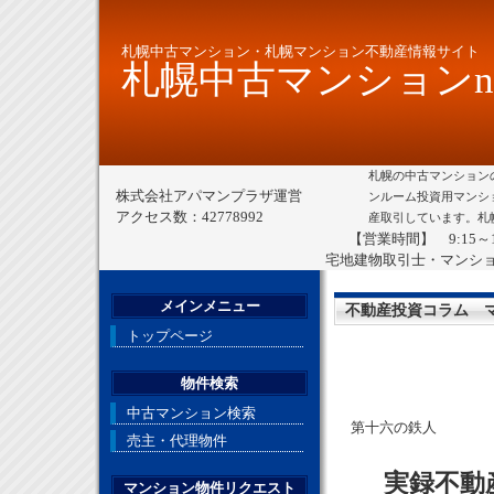
札幌中古マンション・札幌マンション不動産情報サイト
札幌中古マンションne
札幌の中古マンション
株式会社アパマンプラザ運営
ンルーム投資用マンシ
アクセス数：42778992
産取引しています。札
【営業時間】 9:15～
宅地建物取引士・マンシ
メインメニュー
不動産投資コラム 
トップページ
物件検索
中古マンション検索
第十六の鉄人
売主・代理物件
実録不動
マンション物件リクエスト