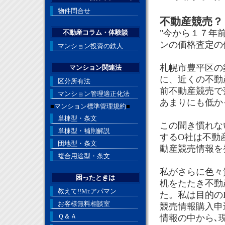
物件問合せ
不動産競売？
"今から１７年
不動産コラム・体験談
ンの価格査定の
マンション投資の鉄人
札幌市豊平区の
マンション関連法
に、近くの不動
区分所有法
前不動産競売で
マンション管理適正化法
あまりにも低か
■
マンション標準管理規約
■
単棟型・条文
この聞き慣れな
単棟型・補則解説
するO社は不動
団地型・条文
動産競売情報を
複合用途型・条文
私がさらに色々
困ったときは
机をたたき不動
教えて!!Mr.アパマン
た。私は目的の
お客様無料相談室
競売情報購入申
Ｑ＆Ａ
情報の中から､