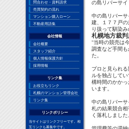
の島リバーサイ
問合わせ・資料請求
売買契約の流れ
中の島リバーサ
マンション購入ローン
建、１７７戸の
不動産用語集
り扱って馴染み
札幌地方裁判
会社情報
"当時の競売は
会社概要
調査など手間も
スタッフ紹介
た。
個人情報保護方針
採用情報
プロと見られる
ルを独占してい
リンク集
構時間のかかっ
お役立ちリンク
います。
札幌のマンション管理会社
リンク集
中の島リバーサ
札の結果競合相
リンクポリシー
く落札しました
当サイトはリンクフリーです。相
互リンクも募集中です。
管理費等の滞納