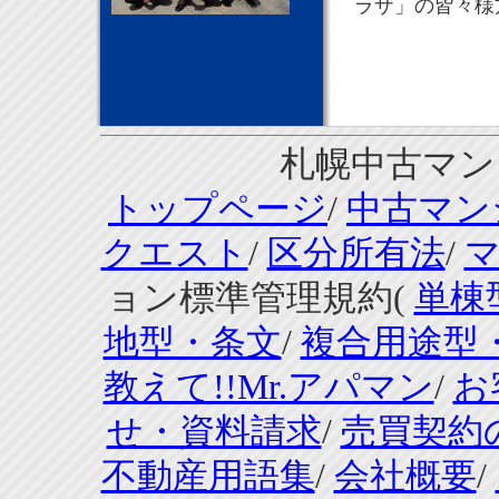
ラザ」の皆々様
札幌中古マンシ
トップページ
/
中古マン
クエスト
/
区分所有法
/
ョン標準管理規約(
単棟
地型・条文
/
複合用途型
教えて!!Mr.アパマン
/
お
せ・資料請求
/
売買契約
不動産用語集
/
会社概要
/