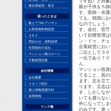
ですね）と対象
複合用途型・条文
親が子供を５師
す。医師・弁護
困ったときは
ても、韓国にお
教えて!!Mr.アパマン
なのでしょう。
す。会社、官庁
お客様無料相談室
いて目標管理は
Ｑ＆Ａ
ン・ドゥ、チェ
問合わせ・資料請求
企業経営におい
売買契約の流れ
二位として３０
マンション購入ローン
一位であり７０
不動産用語集
ん。
マンション投資
会社情報
てること、其の
会社概要
ます。志を立て
スタッフ紹介
ります。立志は
個人情報保護方針
す。しかしなが
採用情報
いても渡らない
外になってしま
リンク集
のみです。迷っ