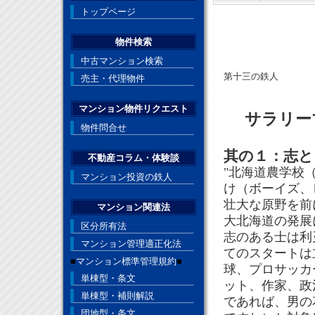
トップページ
物件検索
中古マンション検索
第十三の鉄人
売主・代理物件
マンション物件リクエスト
サラリー
物件問合せ
其の１：志
不動産コラム・体験談
"北海道農学校
マンション投資の鉄人
け（ボーイズ、
壮大な原野を前
マンション関連法
大北海道の発展
区分所有法
志のある士は利
マンション管理適正化法
てのスタートは
■
マンション標準管理規約
■
球、プロサッカ
単棟型・条文
ット、作家、政
単棟型・補則解説
であれば、男の
団地型・条文