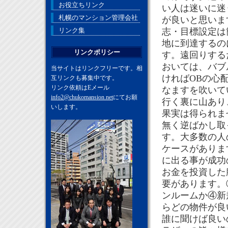
お役立ちリンク
い人は迷いに迷
札幌のマンション管理会社
が良いと思いま
リンク集
志・目標設定は
地に到達するの
リンクポリシー
す。遠回りする
おいては、バブ
当サイトはリンクフリーです。相
ければOBの心
互リンクも募集中です。
リンク依頼はEメール
なますを吹いて
info2@chukomansion.net
にてお願
行く裏に山あり
いします。
果実は得られま
無く逆ばかし取
す。大多数の人
ケースがありま
に出る事が成功
お金を投資した
要があります。
ンルームか④新
らどの物件が良
誰に聞けば良い