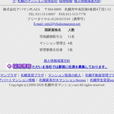
ク
/
札幌のマンション管理会社
/
採用情報
/
個人情報保護方針
/
株式会社アパマンPLAZA 〒064-0809 札幌市中央区南9条西4丁目1-12
TEL:011-513-0007 FAX:011-513-7778
フリーダイヤル:0120-015510（携帯可）
E-mail:
info2@chukomansion.net
国家資格名
人数
宅地建物取引士
11名
マンション管理士
4名
管理業務主任者
5名
個人情報保護方針
ただいま当社では新規に社員を募集しております。
パマンプラザ
｜
札幌賃貸プラザ
｜
マンション投資の鉄人
｜
札幌不動産管理プ
アパートマンション情報
｜
札幌家具付きマンションAvenue
｜
札幌学生賃貸squa
Copyright (c) 2009-2026 札幌中古マンションnet All rights reserved.