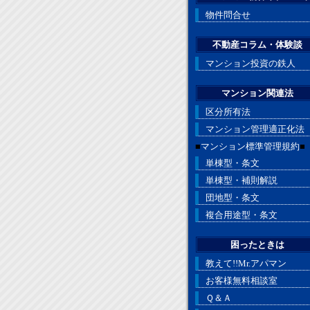
物件問合せ
不動産コラム・体験談
マンション投資の鉄人
マンション関連法
区分所有法
マンション管理適正化法
■
マンション標準管理規約
■
単棟型・条文
単棟型・補則解説
団地型・条文
複合用途型・条文
困ったときは
教えて!!Mr.アパマン
お客様無料相談室
Ｑ＆Ａ