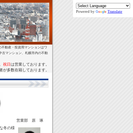
Powered by
Translate
の不動産・投資用マンションはワ
幌中古マンション、札幌市内の不動
。
祝日
は営業しております。
者が多数在籍しております。
営業部 原 琢
な冬の様