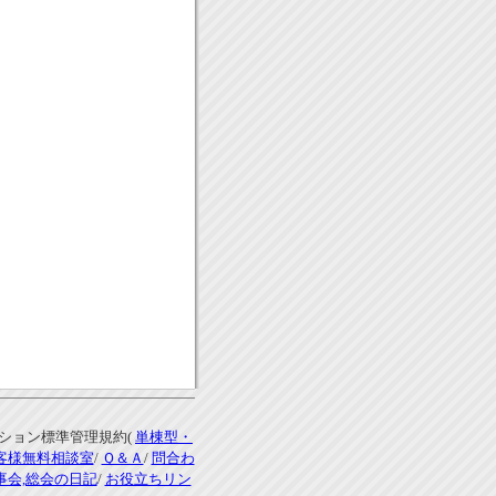
ンション標準管理規約(
単棟型・
客様無料相談室
/
Ｑ＆Ａ
/
問合わ
事会,総会の日記
/
お役立ちリン