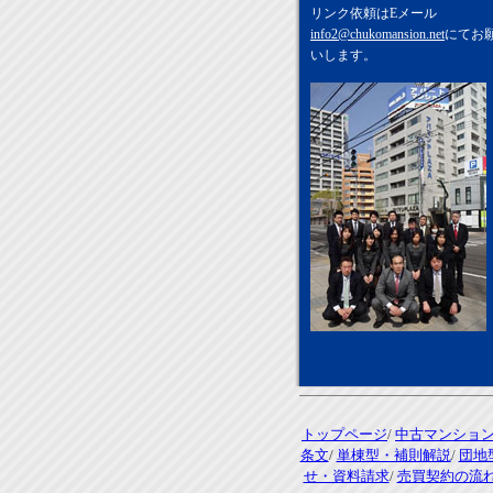
リンク依頼はEメール
info2@chukomansion.net
にてお
いします。
トップページ
/
中古マンショ
条文
/
単棟型・補則解説
/
団地
せ・資料請求
/
売買契約の流