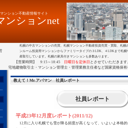
マンション不動産情報サイト
ンションnet
札幌の中古マンションの売買、札幌マンション不動産投資売買・買取、札幌
営
ンルーム投資用マンションからファミリータイプの３LDK、４LDKまで札
産取引しています。札幌の家具付きマンションも多数あります。
【営業時間】 9:15～18:45
日曜日を定休日
とさせていただきます
宅地建物取引士・マンション管理士・管理業務主任者など国家資格保有
教えて！Mr.アパマン 社員レポート
社員レポート
平成23年12月度レポート(2011/12)
12月に入り札幌でも雪が降る頻度が高くなって、いよいよ本格的
ト