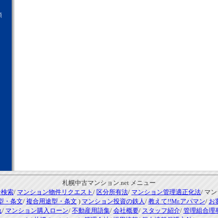
願
札幌中古マンション.net メニュー
ン検索
/
マンション物件リクエスト
/
区分所有法
/
マンション管理適正化法
/ マ
型・条文
/
複合用途型・条文
)
マンション投資の鉄人
/
教えて!!Mr.アパマン
/
お
れ
/
マンション購入ローン
/
不動産用語集
/
会社概要
/
スタッフ紹介
/
管理組合理