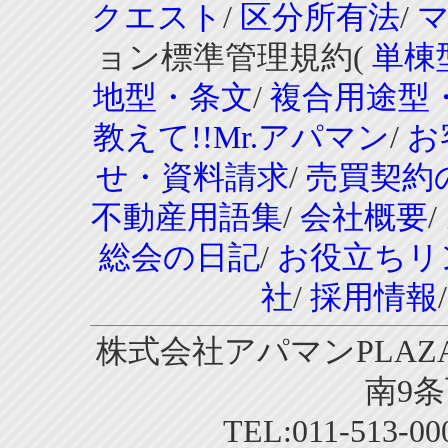
クエスト
/
区分所有法
/
ョン標準管理規約(
単棟
地型・条文
/
複合用途型
教えて!!Mr.アパマン
/
お
せ・資料請求
/
売買契約
不動産用語集
/
会社概要
/
総会の日記
/
お役立ちリ
社
/
採用情報
株式会社アパマンPLAZA
南9条
TEL:011-513-0