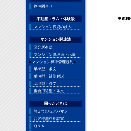
物件問合せ
不動産コラム・体験談
マンション投資の鉄人
マンション関連法
区分所有法
マンション管理適正化法
■
マンション標準管理規約
■
単棟型・条文
単棟型・補則解説
団地型・条文
複合用途型・条文
困ったときは
教えて!!Mr.アパマン
お客様無料相談室
Ｑ＆Ａ