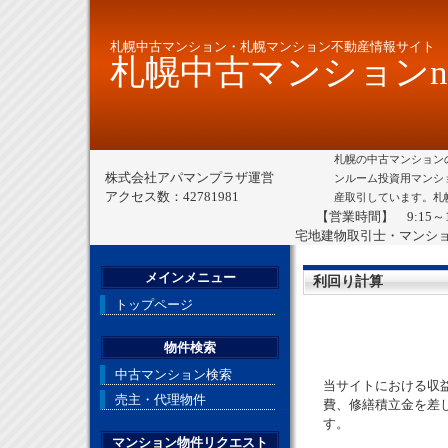
札幌中古マンション・札幌マンション不動産情報サイト
札幌中古マンションne
札幌の中古マンション
株式会社アパマンプラザ運営
ンルーム投資用マンシ
アクセス数：42781981
産取引しています。札
【営業時間】 9:15～
宅地建物取引士・マンシ
メインメニュー
利回り計算
トップページ
物件検索
中古マンション検索
当サイトにおける収
売主・代理物件
費、修繕積立金を差
す。
マンション物件リクエスト