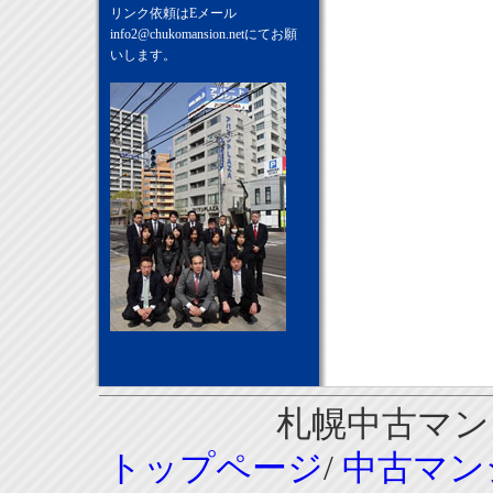
リンク依頼はEメール
info2@chukomansion.net
にてお願
いします。
札幌中古マンシ
トップページ
/
中古マン