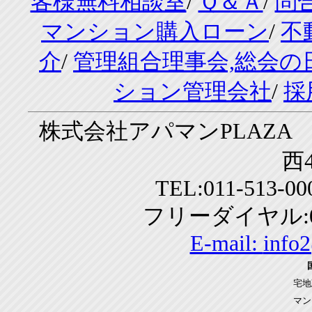
客様無料相談室
/
Ｑ＆Ａ
/
問
マンション購入ローン
/
不
介
/
管理組合理事会,総会の
ション管理会社
/
採
株式会社アパマンPLAZA 
西4
TEL:011-513-0
フリーダイヤル:01
E-mail:
info
宅地
マン