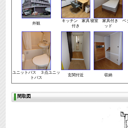
キッチン 家具
寝室 家具付き ベ
外観
付き
ッド
ユニットバス ３点ユニッ
玄関付近
収納
トバス
間取図