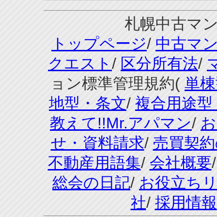
札幌中古マンシ
トップページ
/
中古マ
クエスト
/
区分所有法
/
ョン標準管理規約(
単棟
地型・条文
/
複合用途型
教えて!!Mr.アパマン
/
お
せ・資料請求
/
売買契約
不動産用語集
/
会社概要
総会の日記
/
お役立ち
社
/
採用情報