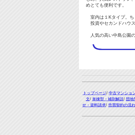
めとても便利です。
室内は１Kタイプ。ち
投資やセカンドハウス
人気の高い中島公園の
トップページ
/
中古マンショ
文
/
単棟型・補則解説
/
団地
せ・資料請求
/
売買契約の流