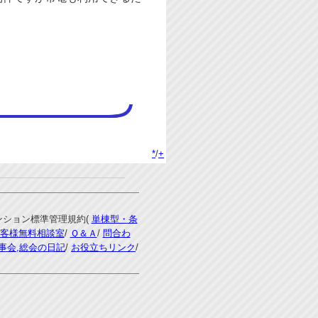
*
/
+
マンション標準管理規約(
単棟型・条
客様無料相談室
/
Ｑ＆Ａ
/
問合わ
事会,総会の日記
/
お役立ちリンク
/