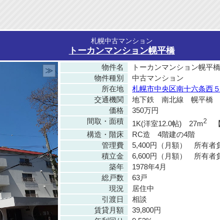
札幌中古マンション
トーカンマンション幌平橋
物件名
トーカンマンション幌平
≫
物件種別
中古マンション
所在地
札幌市中央区南十六条西５丁
交通機関
地下鉄 南北線 幌平橋 
価格
350万円
間取・面積
2
1K(洋室12.0帖) 27m
【バ
構造・階床
RC造 4階建の4階
管理費
5,400円（月額） 所有者
積立金
6,600円（月額） 所有者
築年
1978年4月
総戸数
63戸
現況
居住中
引渡日
相談
賃貸月額
39,800円