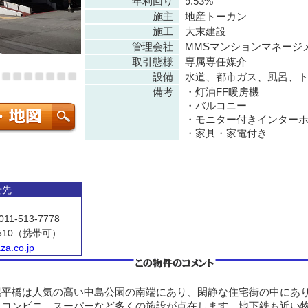
年利回り
9.53%
施主
地産トーカン
施工
大末建設
管理会社
MMSマンションマネージ
取引態様
専属専任媒介
設備
水道、都市ガス、風呂、
備考
・灯油FF暖房機
・バルコニー
・モニター付きインター
・家具・家電付き
せ先
11-513-7778
510（携帯可）
za.co.jp
平橋は人気の高い中島公園の南端にあり、閑静な住宅街の中にあ
、コンビニ、スーパーなど多くの施設が点在します。地下鉄も近い