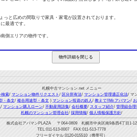
ょっと広めの間取りで家具・家電が設置されております。
に最適です。
南側エリアの物件です。
札幌中古マンション.net メニュー
ン検索
/
マンション物件リクエスト
/
区分所有法
/
マンション管理適正化法
/ 
型・条文
/
複合用途型・条文
)
マンション投資の鉄人
/
教えて!!Mr.アパマン
/
お
れ
/
マンション購入ローン
/
不動産用語集
/
会社概要
/
スタッフ紹介
/
管理組合理
札幌のマンション管理会社
/
採用情報
/
個人情報保護方針
/
株式会社アパマンPLAZA 〒064-0809 札幌市中央区南9条西4丁目1-12
TEL:011-513-0007 FAX:011-513-7778
フリーダイヤル:0120-015510（携帯可）