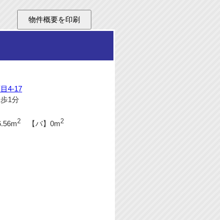
4-17
歩1分
2
2
.56m
【バ】0m