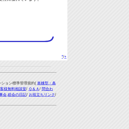
*
/
+
マンション標準管理規約(
単棟型・条
客様無料相談室
/
Ｑ＆Ａ
/
問合わ
事会,総会の日記
/
お役立ちリンク
/