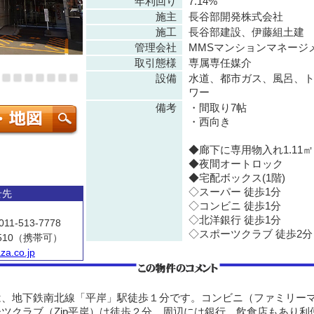
年利回り
7.14%
施主
長谷部開発株式会社
施工
長谷部建設、伊藤組土建
管理会社
MMSマンションマネージ
取引態様
専属専任媒介
設備
水道、都市ガス、風呂、
ワー
備考
・間取り7帖
・西向き
◆廊下に専用物入れ1.11㎡
◆夜間オートロック
◆宅配ボックス(1階)
◇スーパー 徒歩1分
せ先
◇コンビニ 徒歩1分
◇北洋銀行 徒歩1分
11-513-7778
◇スポーツクラブ 徒歩2分
510（携帯可）
za.co.jp
、地下鉄南北線「平岸」駅徒歩１分です。コンビニ（ファミリー
ツクラブ（Zip平岸）は徒歩２分、周辺には銀行、飲食店もあり利