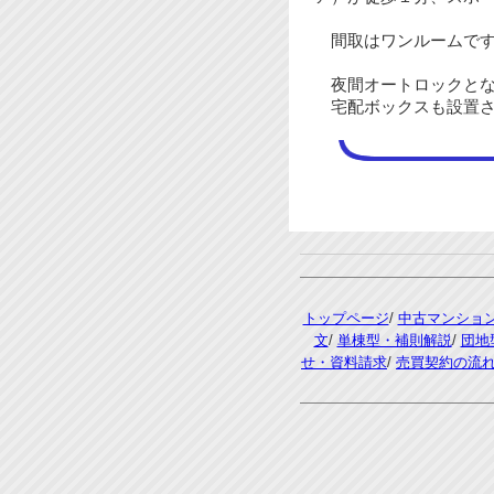
間取はワンルームです
夜間オートロックとな
宅配ボックスも設置さ
トップページ
/
中古マンショ
文
/
単棟型・補則解説
/
団地
せ・資料請求
/
売買契約の流