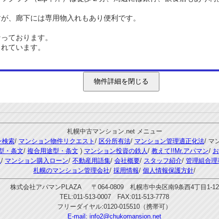
が、廊下には専用物入れもあり便利です。
っております。
れています。
札幌中古マンション.net メニュー
ン検索
/
マンション物件リクエスト
/
区分所有法
/
マンション管理適正化法
/ 
型・条文
/
複合用途型・条文
)
マンション投資の鉄人
/
教えて!!Mr.アパマン
/
お
れ
/
マンション購入ローン
/
不動産用語集
/
会社概要
/
スタッフ紹介
/
管理組合理
札幌のマンション管理会社
/
採用情報
/
個人情報保護方針
/
株式会社アパマンPLAZA 〒064-0809 札幌市中央区南9条西4丁目1-12
TEL:011-513-0007 FAX:011-513-7778
フリーダイヤル:0120-015510（携帯可）
E-mail:
info2@chukomansion.net