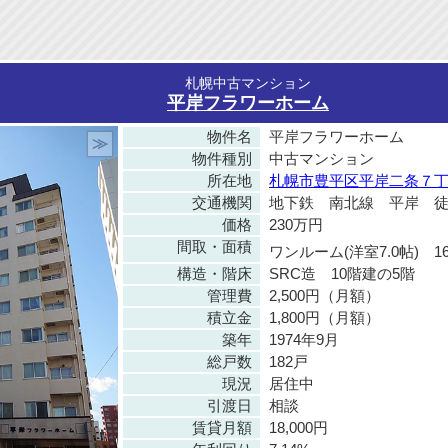
札幌中古マンション
平岸フラワーホーム
物件名
平岸フラワーホーム
≫
物件種別
中古マンション
所在地
札幌市豊平区平岸二条７丁目
交通機関
地下鉄 南北線 平岸 徒
価格
230万円
間取・面積
ワンルーム(洋室7.0帖) 16
構造・階床
SRC造 10階建の5階
管理費
2,500円（月額）
積立金
1,800円（月額）
築年
1974年9月
総戸数
182戸
現況
居住中
引渡日
相談
賃貸月額
18,000円