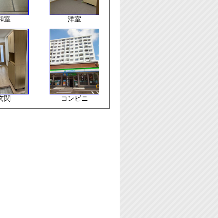
和室
洋室
玄関
コンビニ