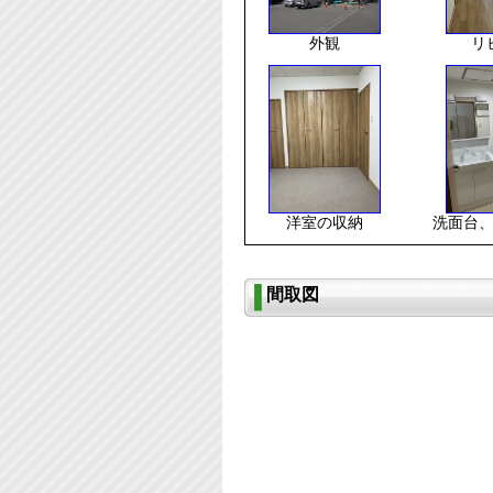
外観
リ
洋室の収納
洗面台
間取図