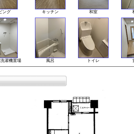
ビング
キッチン
和室
、洗濯機置場
風呂
トイレ