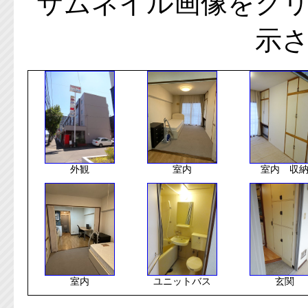
サムネイル画像をク
示
外観
室内
室内 収
室内
ユニットバス
玄関