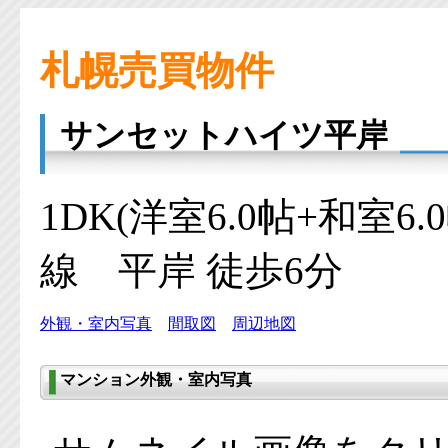
札幌売買物件
サンセットハイツ平岸
1DK(洋室6.0帖+和室6
線 平岸 徒歩6分
外観・室内写真
間取図
周辺地図
マンション外観・室内写真