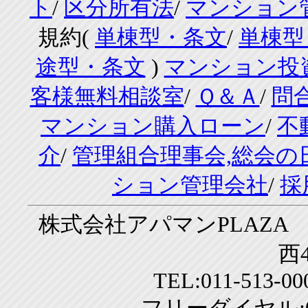
ト
/
区分所有法
/
マンション
規約(
単棟型・条文
/
単棟型
途型・条文
)
マンション投
客様無料相談室
/
Ｑ＆Ａ
/
問
マンション購入ローン
/
不
介
/
管理組合理事会,総会の
ション管理会社
/
採
株式会社アパマンPLAZA 
西4
TEL:011-513-0