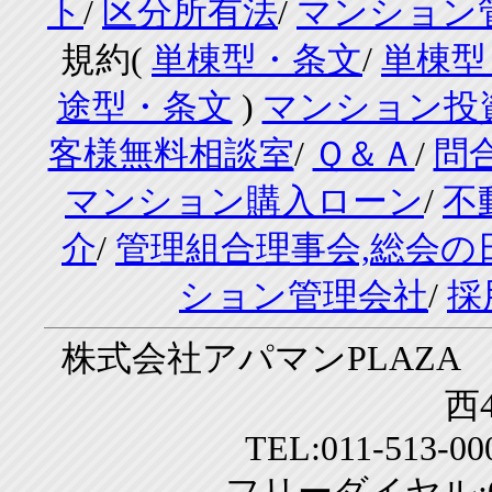
ト
/
区分所有法
/
マンション
規約(
単棟型・条文
/
単棟型
途型・条文
)
マンション投
客様無料相談室
/
Ｑ＆Ａ
/
問
マンション購入ローン
/
不
介
/
管理組合理事会,総会の
ション管理会社
/
採
株式会社アパマンPLAZA 
西4
TEL:011-513-0