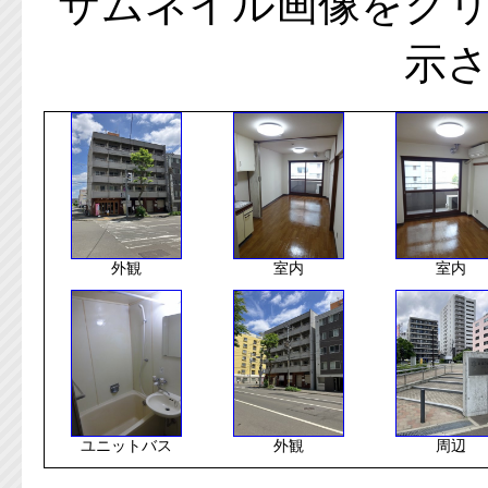
サムネイル画像をク
示
外観
室内
室内
ユニットバス
外観
周辺