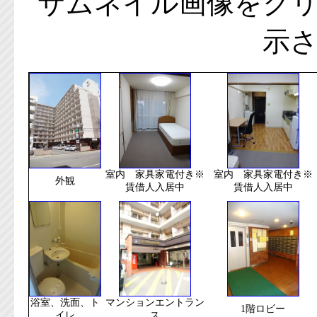
サムネイル画像をク
示
室内 家具家電付き※
室内 家具家電付き※
外観
賃借人入居中
賃借人入居中
浴室、洗面、ト
マンションエントラン
1階ロビー
イレ
ス