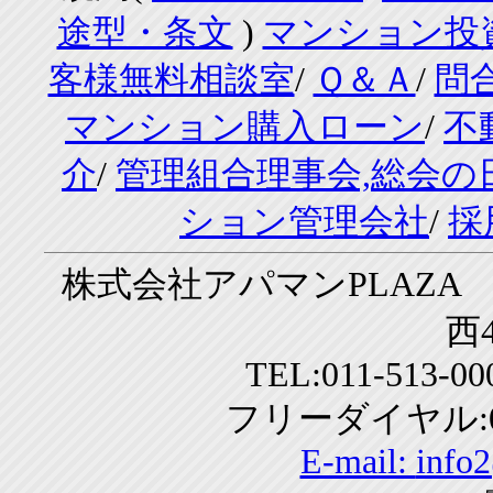
途型・条文
)
マンション投
客様無料相談室
/
Ｑ＆Ａ
/
問
マンション購入ローン
/
不
介
/
管理組合理事会,総会の
ション管理会社
/
採
株式会社アパマンPLAZA 
西4
TEL:011-513-0
フリーダイヤル:01
E-mail:
info