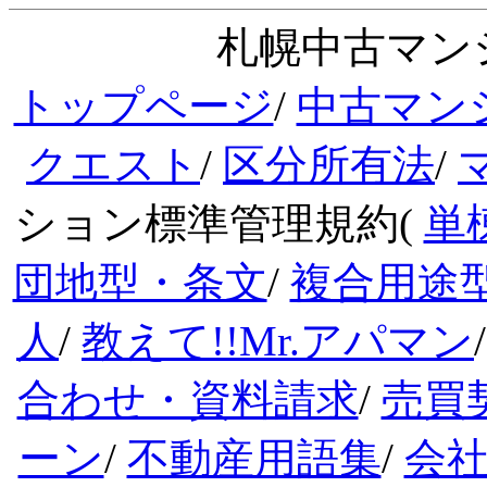
札幌中古マンシ
トップページ
/
中古マン
クエスト
/
区分所有法
/
ション標準管理規約(
単
団地型・条文
/
複合用途
人
/
教えて!!Mr.アパマン
合わせ・資料請求
/
売買
ーン
/
不動産用語集
/
会