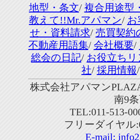
地型・条文
/
複合用途型
教えて!!Mr.アパマン
/
お
せ・資料請求
/
売買契約
不動産用語集
/
会社概要
/
総会の日記
/
お役立ちリ
社
/
採用情報
株式会社アパマンPLAZA
南9条
TEL:011-513-0
フリーダイヤル:01
E-mail:
info