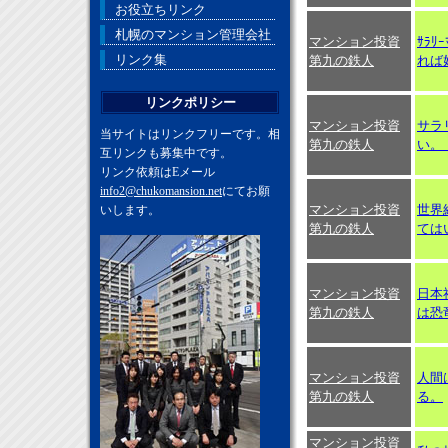
お役立ちリンク
札幌のマンション管理会社
マンション投資
ｻﾗ
リンク集
第九の鉄人
れば
リンクポリシー
マンション投資
サラ
当サイトはリンクフリーです。相
第九の鉄人
い。
互リンクも募集中です。
リンク依頼はEメール
info2@chukomansion.net
にてお願
マンション投資
世界
いします。
第九の鉄人
ては
マンション投資
日本
第九の鉄人
は恐
マンション投資
人間
第九の鉄人
る。
マンション投資