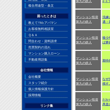
第九の鉄人
ｫｰｽ
複合用途型・条文
困ったときは
マンション投資
洗練
第九の鉄人
適・
教えて!!Mr.アパマン
お客様無料相談室
Ｑ＆Ａ
マンション投資
狼少
問合わせ・資料請求
第九の鉄人
ば夢
売買契約の流れ
マンション購入ローン
マンション投資
不動産用語集
期待
第九の鉄人
会社情報
会社概要
マンション投資
なぜ
スタッフ紹介
第九の鉄人
残す
個人情報保護方針
採用情報
マンション投資
だか
第九の鉄人
愚直
リンク集