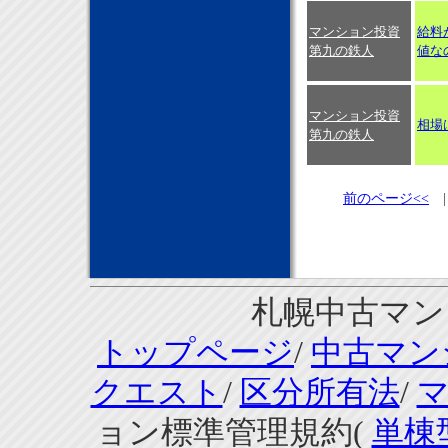
マンション投資
給料
第九の鉄人
値な
マンション投資
相場
第九の鉄人
前のページ<<
札幌中古マンシ
トップページ
/
中古マン
クエスト
/
区分所有法
/
ョン標準管理規約(
単棟