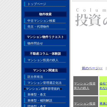
トップページ
物件検索
中古マンション検索
売主・代理物件
マンション物件リクエスト
物件問合せ
不動産コラム・体験談
マンション投資の鉄人
前のページ<<
マンション関連法
区分所有法
マンション管理適正化法
マンション投資
会社
第九の鉄人
れな
■
マンション標準管理規約
■
単棟型・条文
単棟型・補則解説
マンション投資
将来
団地型・条文