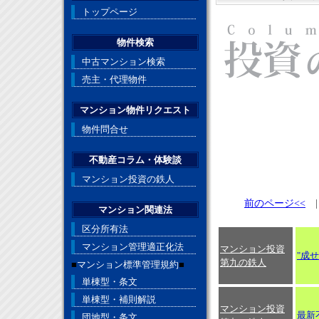
トップページ
物件検索
中古マンション検索
売主・代理物件
マンション物件リクエスト
物件問合せ
不動産コラム・体験談
マンション投資の鉄人
前のページ<<
マンション関連法
区分所有法
マンション管理適正化法
マンション投資
"成
第九の鉄人
■
マンション標準管理規約
■
単棟型・条文
単棟型・補則解説
マンション投資
最新不
団地型・条文