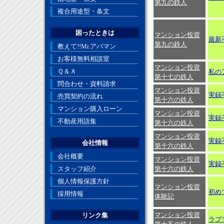
第九の鉄人
複合用途型・条文
困ったときは
マンション投資
最新不
第九の鉄人
教えて!!Mr.アパマン
お客様無料相談室
マンション投資
Ｑ＆Ａ
私の
第十七の鉄人
問合わせ・資料請求
マンション投資
実録
売買契約の流れ
第十六の鉄人
マンション購入ローン
マンション投資
実録
不動産用語集
第十六の鉄人
マンション投資
実録
会社情報
第十六の鉄人
会社概要
マンション投資
実録
スタッフ紹介
第十六の鉄人
個人情報保護方針
マンション投資
初め
採用情報
体験記
マンション投資
リンク集
ラブ