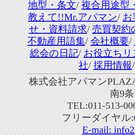
地型・条文
/
複合用途型
教えて!!Mr.アパマン
/
お
せ・資料請求
/
売買契約
不動産用語集
/
会社概要
/
総会の日記
/
お役立ちリ
社
/
採用情報
株式会社アパマンPLAZA
南9条
TEL:011-513-0
フリーダイヤル:01
E-mail:
info