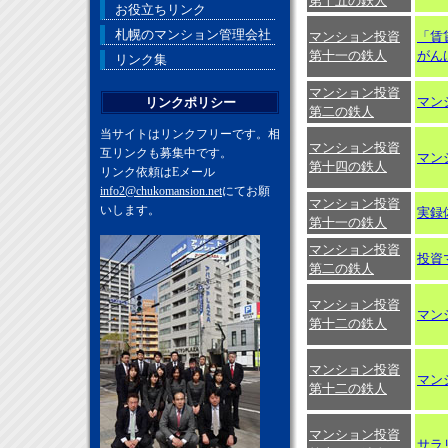
第十五の鉄人
お役立ちリンク
札幌のマンション管理会社
マンション投資
「賃
第十一の鉄人
がん
リンク集
マンション投資
マン
リンクポリシー
第二の鉄人
当サイトはリンクフリーです。相
マンション投資
互リンクも募集中です。
マン
第十四の鉄人
リンク依頼はEメール
info2@chukomansion.net
にてお願
マンション投資
いします。
実録
第十一の鉄人
マンション投資
投資
第二の鉄人
マンション投資
マン
第十二の鉄人
マンション投資
マン
第十二の鉄人
マンション投資
サラ