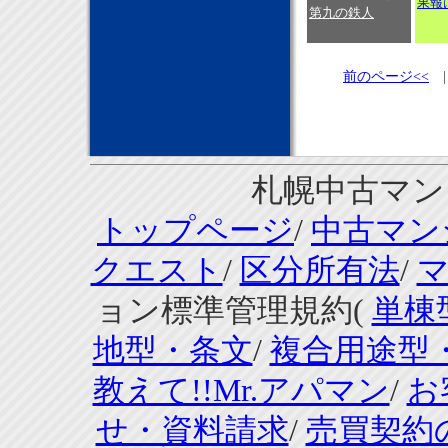
果報
第九の鉄人
前のページ<<
札幌中古マンシ
トップページ
/
中古マン
クエスト
/
区分所有法
/
ョン標準管理規約(
単棟
地型・条文
/
複合用途型
教えて!!Mr.アパマン
/
お
せ・資料請求
/
売買契約