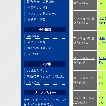
問合わせ・資料請求
第九の鉄人
part2
売買契約の流れ
マンション購入ローン
マンション投資
歴史は
不動産用語集
第九の鉄人
part1
会社情報
会社概要
マンション投資
速報
スタッフ紹介
第九の鉄人
に学
個人情報保護方針
採用情報
マンション投資
経済
第九の鉄人
番｡
リンク集
お役立ちリンク
札幌のマンション管理会社
マンション投資
ﾍﾞﾋ
リンク集
第九の鉄人
い。 p
リンクポリシー
マンション投資
ﾍﾞﾋ
当サイトはリンクフリーです。相
第九の鉄人
い。 p
互リンクも募集中です。