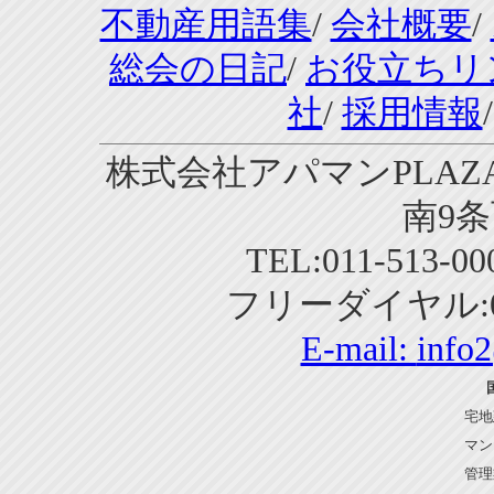
不動産用語集
/
会社概要
/
総会の日記
/
お役立ちリ
社
/
採用情報
株式会社アパマンPLAZA
南9条
TEL:011-513-0
フリーダイヤル:01
E-mail:
info
宅地
マン
管理