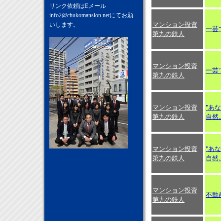
リンク依頼はEメール
info2@chukomansion.net
にてお願
マンション投資
いします。
一芸で
第九の鉄人
マンション投資
一芸で
第九の鉄人
マンション投資
"あ
第九の鉄人
自然。
マンション投資
"あ
第九の鉄人
自然。
マンション投資
不動
第九の鉄人