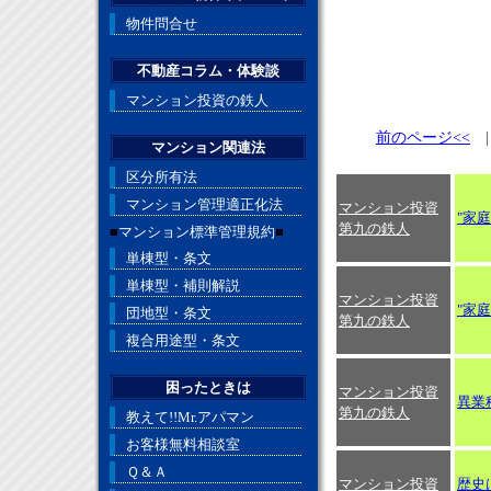
物件問合せ
不動産コラム・体験談
マンション投資の鉄人
前のページ<<
マンション関連法
区分所有法
マンション管理適正化法
マンション投資
"家庭
第九の鉄人
■
マンション標準管理規約
■
単棟型・条文
単棟型・補則解説
マンション投資
"家庭
団地型・条文
第九の鉄人
複合用途型・条文
困ったときは
マンション投資
異業
第九の鉄人
教えて!!Mr.アパマン
お客様無料相談室
Ｑ＆Ａ
マンション投資
歴史は