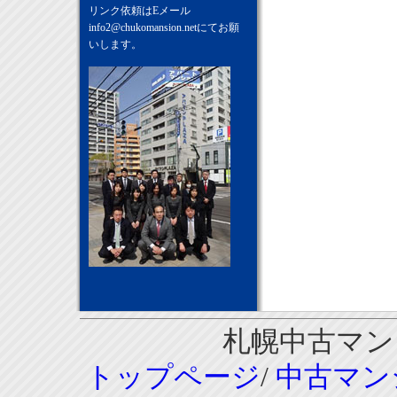
リンク依頼はEメール
info2@chukomansion.net
にてお願
いします。
札幌中古マンシ
トップページ
/
中古マン