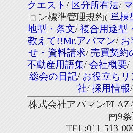
クエスト
/
区分所有法
/
ョン標準管理規約(
単棟
地型・条文
/
複合用途型
教えて!!Mr.アパマン
/
お
せ・資料請求
/
売買契約
不動産用語集
/
会社概要
/
総会の日記
/
お役立ちリ
社
/
採用情報
株式会社アパマンPLAZA
南9条
TEL:011-513-0