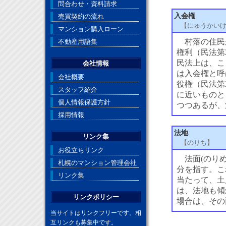
問合わせ・資料請求
入会権
売買契約の流れ
【にゅうかい
マンション購入ローン
村落の住民
不動産用語集
権利（民法第2
民法上は、こ
会社情報
は入会権と呼
会社概要
役権（民法第
スタッフ紹介
に近いものと
個人情報保護方針
つつあるが、
採用情報
法地
リンク集
【のりち】
お役立ちリンク
法面(のりめ
札幌のマンション管理会社
分を指す。こ
リンク集
当たって、土
は、法地も傾
リンクポリシー
場合は、その
当サイトはリンクフリーです。相
互リンクも募集中です。