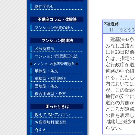
物件問合せ
不動産コラム・体験談
2項道路
マンション投資の鉄人
【にこうどう
建基法42条
マンション関連法
みなし道路と
区分所有法
11月23日
マンション管理適正化法
合は、指定の
■
マンション標準管理規約
■
定行政庁が道
道路の中心線
単棟型・条文
れる。ただし
単棟型・補則解説
内においては
団地型・条文
が、この6m
複合用途型・条文
通行の安全に
道路の片側が
困ったときは
ところが道路
教えて!!Mr.アパマン
の旨を表示し
2割以上減少
お客様無料相談室
らない。
Ｑ＆Ａ