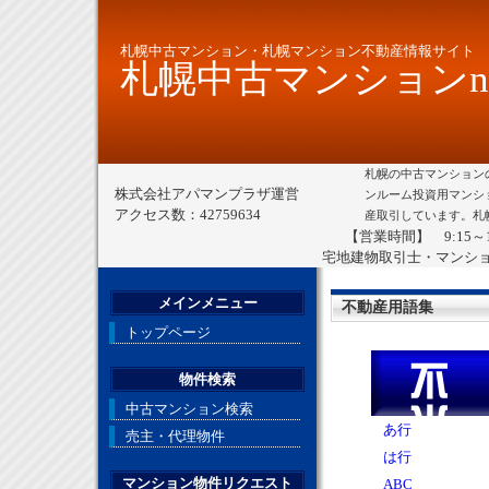
札幌中古マンション・札幌マンション不動産情報サイト
札幌中古マンションne
札幌の中古マンション
株式会社アパマンプラザ運営
ンルーム投資用マンシ
アクセス数：42759634
産取引しています。札
【営業時間】 9:15～
宅地建物取引士・マンシ
メインメニュー
不動産用語集
トップページ
物件検索
中古マンション検索
あ行
売主・代理物件
は行
マンション物件リクエスト
ABC