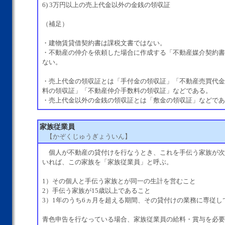
6) 3万円以上の売上代金以外の金銭の領収証
（補足）
・建物賃貸借契約書は課税文書ではない。
・不動産の仲介を依頼した場合に作成する「不動産媒介契約書
ない。
・売上代金の領収証とは「手付金の領収証」「不動産売買代金
料の領収証」「不動産仲介手数料の領収証」などである。
・売上代金以外の金銭の領収証とは「敷金の領収証」などであ
家族従業員
【かぞくじゅうぎょういん】
個人が不動産の貸付けを行なうとき、これを手伝う家族が次
いれば、この家族を「家族従業員」と呼ぶ。
1）その個人と手伝う家族とが同一の生計を営むこと
2）手伝う家族が15歳以上であること
3）1年のうち6ヵ月を超える期間、その貸付けの業務に専従し
青色申告を行なっている場合、家族従業員の給料・賞与を必要