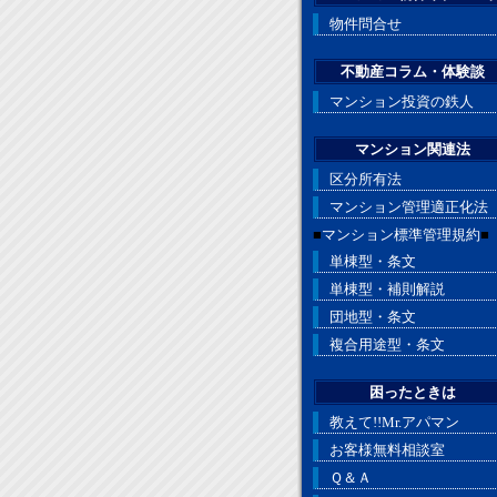
物件問合せ
不動産コラム・体験談
マンション投資の鉄人
マンション関連法
区分所有法
マンション管理適正化法
■
マンション標準管理規約
■
単棟型・条文
単棟型・補則解説
団地型・条文
複合用途型・条文
困ったときは
教えて!!Mr.アパマン
お客様無料相談室
Ｑ＆Ａ