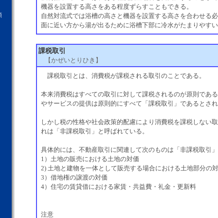
機器を設置する高さをある程度ずらすこともできる。
願
自然対流式では浴槽の高さと機器を設置する高さを合わせる必
面に近い方から湯が出るために浴槽下部に冷水がたまりやすい
課税取引
【かぜいとりひき】
課税取引とは、消費税が課税される取引のことである。
本来消費税はすべての取引に対して課税されるのが原則である
やサービスの提供は原則的にすべて「課税取引」であるとされ
しかし税の性格や社会政策的配慮により消費税を課税しない取
れは「非課税取引」と呼ばれている。
具体的には、不動産取引に関連して次のものは「非課税取引」
1）土地の販売における土地の対価
2) 土地と建物を一体として販売する場合における土地部分の
3）借地権の譲渡の対価
4）住宅の賃貸借における家賃・共益費・礼金・更新料
注意