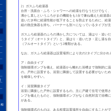
2）ガスふろ給湯器
台所・洗面台・ふろ・シャワーへの給湯を行なうだけでなく、
沸かし直しというふろがまの機能をも1台で兼ね備えた給湯器
追いだき時に給湯性能が低下することを防止するために、給湯
組の熱交換器を持ち、バーナーも別々になっているタイプが主
ガスふろ給湯器のふろの沸かし方については、湯はり・追いだ
うタイプ（オートタイプ）と、湯はり・追いだき・足し湯を自
（フルオートタイプ）という2種類がある。
なお、ガスふろ給湯器は設置場所により次の2タイプに分かれ
ア：自由タイプ
強制循環ポンプを備え、給湯器から離れた浴槽まで強制的に温
の。戸外に設置する。浴室に隣接して設置する必要がないため
を確保しやすい。
社
イ：浴室隣接タイプ
浴室に隣接した戸外に設置するもの。主に戸建て住宅で使用さ
ンプを備えたものと、強制循環ポンプがなく自然対流で浴槽に
がある。
。相
強制循環式のものは、ある程度設置場所を自由にすることがで