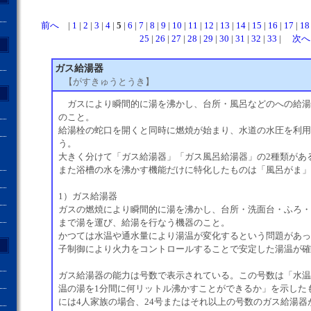
前へ
|
1
|
2
|
3
|
4
|
5
|
6
|
7
|
8
|
9
|
10
|
11
|
12
|
13
|
14
|
15
|
16
|
17
|
18
25
|
26
|
27
|
28
|
29
|
30
|
31
|
32
|
33
|
次へ
ガス給湯器
【がすきゅうとうき】
ガスにより瞬間的に湯を沸かし、台所・風呂などのへの給湯
のこと。
給湯栓の蛇口を開くと同時に燃焼が始まり、水道の水圧を利用
う。
大きく分けて「ガス給湯器」「ガス風呂給湯器」の2種類があ
また浴槽の水を沸かす機能だけに特化したものは「風呂がま」
1）ガス給湯器
ガスの燃焼により瞬間的に湯を沸かし、台所・洗面台・ふろ・
まで湯を運び、給湯を行なう機器のこと。
かつては水温や通水量により湯温が変化するという問題があっ
子制御により火力をコントロールすることで安定した湯温が確
ガス給湯器の能力は号数で表示されている。この号数は「水温
温の湯を1分間に何リットル沸かすことができるか」を示した
には4人家族の場合、24号またはそれ以上の号数のガス給湯器