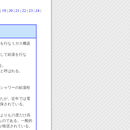
|
19
|
20
|
21
|
22
|
23
|
24
|
を行なうガス機器
して給湯を行な
る。
と呼ばれる。
シャワーの給湯栓
たが、近年では電
保されている。
よりも25度だけ高
ものである。一般的
が推奨されている。