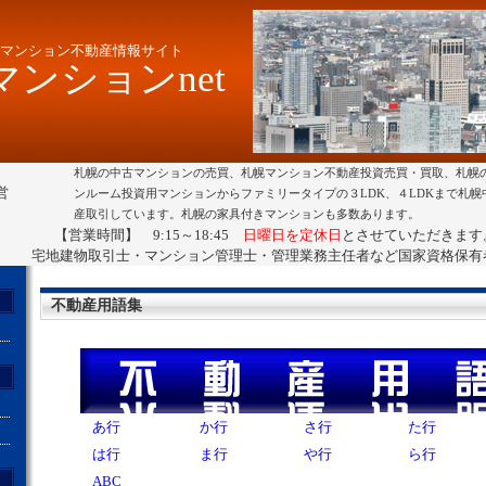
マンション不動産情報サイト
ンションnet
札幌の中古マンションの売買、札幌マンション不動産投資売買・買取、札幌
営
ンルーム投資用マンションからファミリータイプの３LDK、４LDKまで札
産取引しています。札幌の家具付きマンションも多数あります。
【営業時間】 9:15～18:45
日曜日を定休日
とさせていただきます
宅地建物取引士・マンション管理士・管理業務主任者など国家資格保有
不動産用語集
あ行
か行
さ行
た行
は行
ま行
や行
ら行
ト
ABC