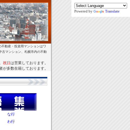
Powered by
Translate
の不動産・投資用マンションはワ
幌中古マンション、札幌市内の不動
。
祝日
は営業しております。
者が多数在籍しております。
な行
わ行