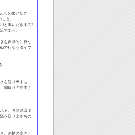
ふろの追いだき・
のこと。
用と追いだき用の2
流である。
きを自動的に行な
動で行なうタイプ
る。
水を送り出すも
、間取りの自由さ
れる。強制循環ポ
湯を送り出すもの
き、浴槽の高さと