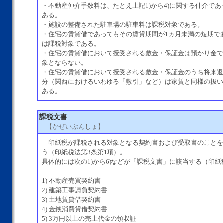
・不動産仲介手数料は、たとえ上記1)から4)に関する仲介で
ある。
・施設の整備された駐車場の駐車料は課税対象である。
・住宅の賃貸借であってもその賃貸期間が1ヵ月未満の短期で
は課税対象である。
・住宅の賃貸借において授受される敷金・保証金は預かり金で
象とならない。
・住宅の賃貸借において授受される敷金・保証金のうち将来返
分（関西におけるいわゆる「敷引」など）は家賃と同様の扱い
ある。
課税文書
【かぜいぶんしょ】
印紙税が課税される対象となる契約書および受取書のことを
う（印紙税法第3条第1項）。
具体的には次の1)から6)などが「課税文書」に該当する（印
1) 不動産売買契約書
2) 建築工事請負契約書
3) 土地賃貸借契約書
4) 金銭消費貸借契約書
5) 3万円以上の売上代金の領収証