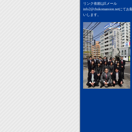
リンク依頼はEメール
info2@chukomansion.net
にてお
いします。