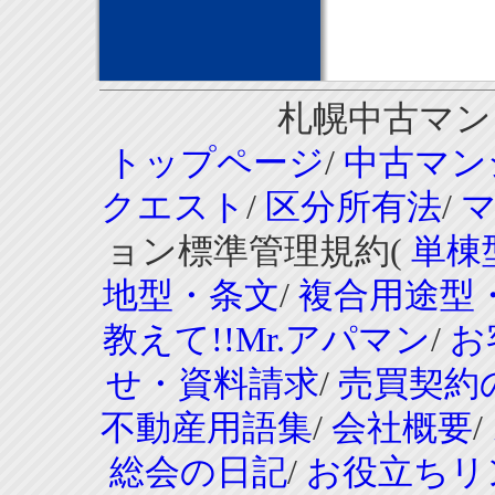
札幌中古マンシ
トップページ
/
中古マン
クエスト
/
区分所有法
/
ョン標準管理規約(
単棟
地型・条文
/
複合用途型
教えて!!Mr.アパマン
/
お
せ・資料請求
/
売買契約
不動産用語集
/
会社概要
/
総会の日記
/
お役立ちリ