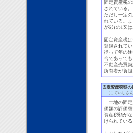
固定資産税の
されている。
ただし一定の
れている。ま
が6分の1又
固定資産税は
登録されてい
従って年の途
合であっても
不動産売買契
所有者が負担
固定資産税額の
【こていしさ
土地の固定資
価額の評価替
資産税額がな
けられている