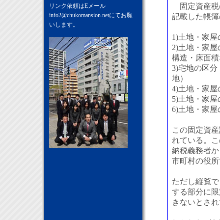
固定資産税
リンク依頼はEメール
info2@chukomansion.net
にてお願
記載した帳簿
いします。
1)土地・家
2)土地・家
構造・床面積
3)宅地の区
地）
4)土地・家
5)土地・家
6)土地・家
この固定資産
れている。こ
納税義務者か
市町村の役所
ただし縦覧で
する部分に限
きないとされ