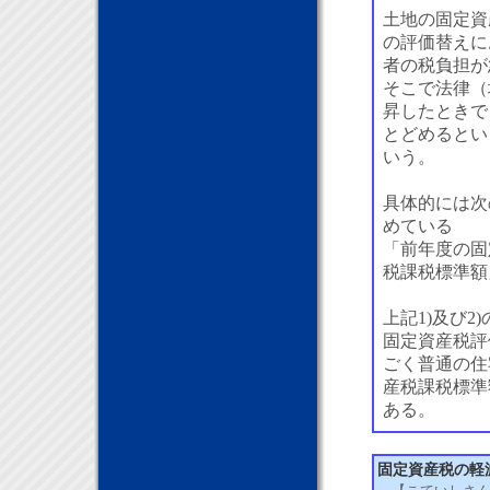
土地の固定資
の評価替えに
者の税負担が
そこで法律（
昇したときで
とどめるとい
いう。
具体的には次
めている
「前年度の固
税課税標準額
上記1)及び
固定資産税評
ごく普通の住
産税課税標準
ある。
固定資産税の軽