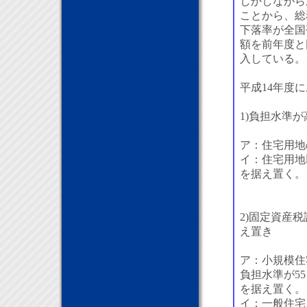
しかしながら
ことから、総
下落率が全国
額を前年度と
入している。
平成14年度
1)負担水準
ア：住宅用地
イ：住宅用地
を据え置く。
2)固定資産
え置き
ア：小規模住
負担水準が5
を据え置く。
イ：一般住宅