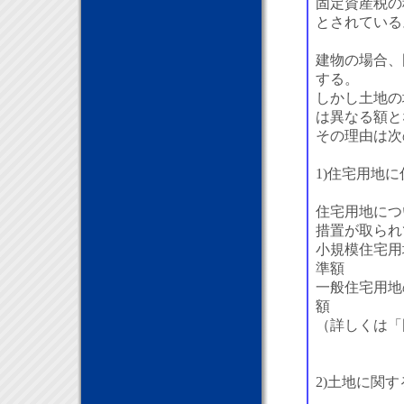
固定資産税の
とされている
建物の場合、
する。
しかし土地の
は異なる額と
その理由は次
1)住宅用地
住宅用地につ
措置が取られ
小規模住宅用
準額
一般住宅用地
額
（詳しくは「
2)土地に関