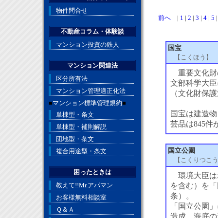
物件問合せ
前へ
|
1
|
2
|
3
|
4
|
5
不動産コラム・体験談
マンション投資の鉄人
国宝
【こくほう】
マンション関連法
重要文化財
区分所有法
文部科学大臣
マンション管理適正化法
（文化財保護
■
マンション標準管理規約
■
国宝は建造物
単棟型・条文
芸品は845
単棟型・補則解説
団地型・条文
国立公園
複合用途型・条文
【こくりつこ
困ったときは
環境大臣は
教えて!!Mr.アパマン
を含む）を「
条）。
お客様無料相談室
「国立公園」
Ｑ＆Ａ
造成、海底の