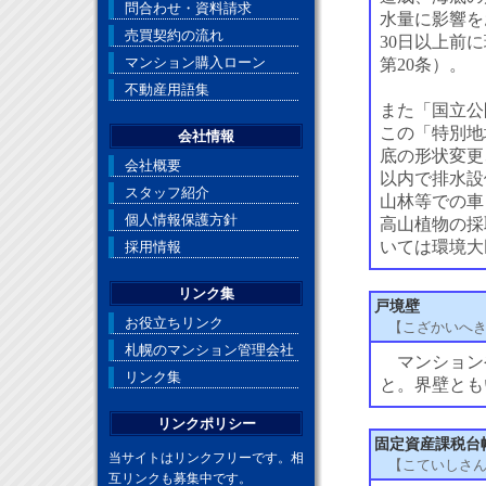
問合わせ・資料請求
水量に影響を
売買契約の流れ
30日以上前
マンション購入ローン
第20条）。
不動産用語集
また「国立公
この「特別地
会社情報
底の形状変更
会社概要
以内で排水設
スタッフ紹介
山林等での車
個人情報保護方針
高山植物の採
いては環境大
採用情報
リンク集
戸境壁
お役立ちリンク
【こざかいへ
札幌のマンション管理会社
マンション
リンク集
と。界壁とも
リンクポリシー
固定資産課税台
当サイトはリンクフリーです。相
【こていしさ
互リンクも募集中です。