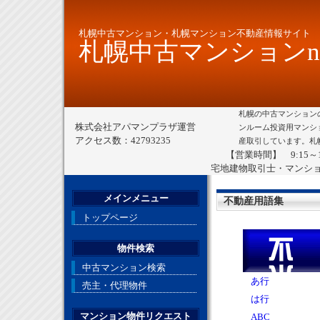
札幌中古マンション・札幌マンション不動産情報サイト
札幌中古マンションne
札幌の中古マンション
株式会社アパマンプラザ運営
ンルーム投資用マンシ
アクセス数：42793235
産取引しています。札
【営業時間】 9:15～
宅地建物取引士・マンシ
メインメニュー
不動産用語集
トップページ
物件検索
中古マンション検索
あ行
売主・代理物件
は行
マンション物件リクエスト
ABC