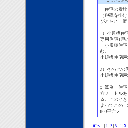
【こていしさ
住宅の敷地
（税率を掛け
がとられ、固
1）小規模住
専用住宅1戸
「小規模住宅
む。
小規模住宅用
2）その他の
小規模住宅用
計算例：住宅
方メートルあ
る。このとき
よってこの土
800平方メー
前へ
|
1
|
2
|
3
|
4
|
5