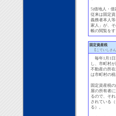
5)借地人・
従来は固定資
義務者本人等
家人」が、そ
帳の閲覧をす
固定資産税
【こていしさ
毎年1月1日
し、市町村が
不動産の所在
は市町村の税
固定資産税の
屋の所有者に
るので、それ
されている（
る）。