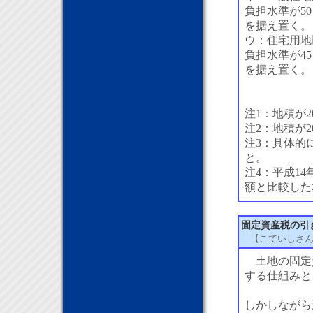
負担水準が5
を据え置く。
ウ：住宅用地
負担水準が4
を据え置く。
注1：地積が
注2：地積が
注3：具体的
と。
注4：平成1
額と比較した
固定資産税の引
【こていしさ
土地の固定
する仕組みと
しかしながら