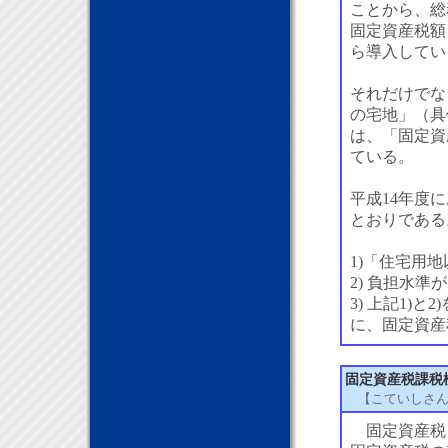
ことから、総
固定資産税額
ら導入してい
それだけでな
の宅地」（具
は、「固定資
ている。
平成14年度
とおりである
1)「住宅用
2) 負担水
3) 上記1)
に、固定資産
固定資産税課税
【こていしさ
固定資産税