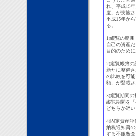
こうした問題
れ、平成15
度」が実施さ
平成15年か
る。
1)縦覧の範囲
自己の資産だ
目的のために
2)縦覧帳簿
新たに整備さ
の比較を可能
額」が登載さ
3)縦覧期間の
縦覧期間を「
どちらか遅い
4)固定資産
納税通知書の
する不服審査