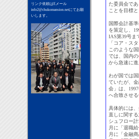
た委員会であ
リンク依頼はEメール
info2@chukomansion.net
にてお願
ことを目標と
いします。
国際会計基準
を策定し、19
IAS第39
「コア・スタ
このような国
では、国内の
から急速に進
わが国では国
ていたが、金
会」は、19
へ合致させる
具体的には、
直しに関する
シュフロー計
月に「退職給
月に「金融商