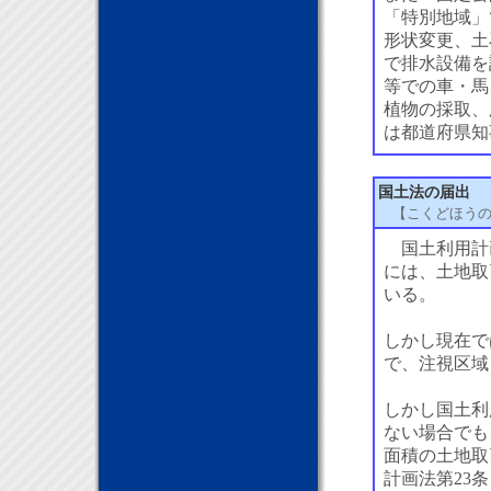
「特別地域」
形状変更、土
で排水設備を
等での車・馬
植物の採取、
は都道府県知
国土法の届出
【こくどほう
国土利用計
には、土地取
いる。
しかし現在で
で、注視区域
しかし国土利
ない場合でも
面積の土地取
計画法第23