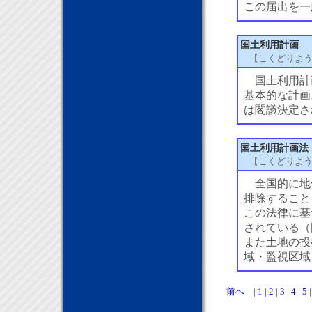
この届出を一
国土利用計画
【こくどりよ
国土利用計
基本的な計画
は閣議決定さ
国土利用計画法
【こくどりよ
全国的に地価
排除すること
この法律に基
されている（
また土地の投
域・監視区域
前へ
|
1
|
2
|
3
|
4
|
5