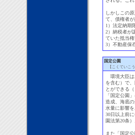
される。これ
しかしこの原
て、債権者が
1）法定納期
2）納税者が
ていた抵当権
3）不動産保
国定公園
【こくていこ
環境大臣は
を含む）で、
とができる（
「国定公園」
造成、海底の
水量に影響を
30日以上前
園法第20条）
また「国定公