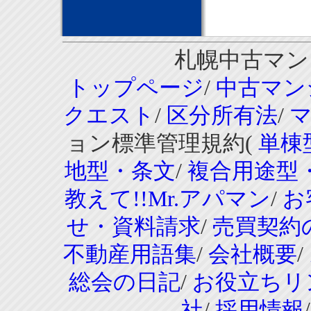
札幌中古マンシ
トップページ
/
中古マン
クエスト
/
区分所有法
/
ョン標準管理規約(
単棟
地型・条文
/
複合用途型
教えて!!Mr.アパマン
/
お
せ・資料請求
/
売買契約
不動産用語集
/
会社概要
/
総会の日記
/
お役立ちリ
社
/
採用情報