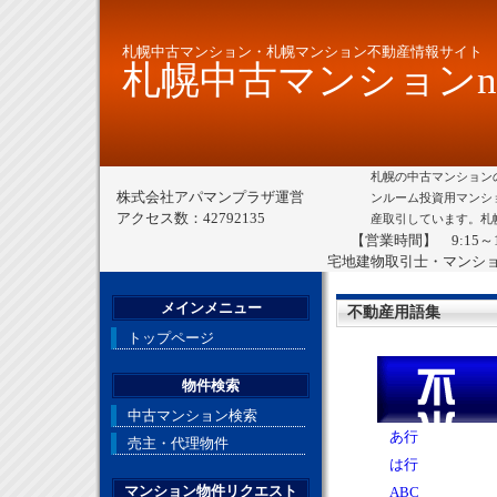
札幌中古マンション・札幌マンション不動産情報サイト
札幌中古マンションne
札幌の中古マンション
株式会社アパマンプラザ運営
ンルーム投資用マンシ
アクセス数：42792135
産取引しています。札
【営業時間】 9:15～
宅地建物取引士・マンシ
メインメニュー
不動産用語集
トップページ
物件検索
中古マンション検索
あ行
売主・代理物件
は行
マンション物件リクエスト
ABC