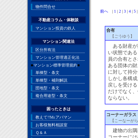
物件問合せ
前へ
|
1
|
2
|
3
|
4
|
5
不動産コラム・体験談
マンション投資の鉄人
合有
【ごうゆう】
マンション関連法
ある財産が
区分所有法
い状態である
マンション管理適正化法
員の合有とさ
■
マンション標準管理規約
■
ある団体の財
に対して持分
単棟型・条文
しかし各構成
単棟型・補則解説
戻しを受ける
団地型・条文
だけでなく、
複合用途型・条文
ならない。
困ったときは
コーナーガラス
教えて!!Mr.アパマン
【こーなーが
お客様無料相談室
建物の出隅
Ｑ＆Ａ
コーナーには