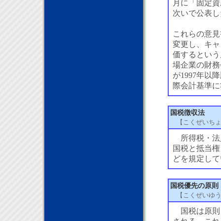
月に「固定資
次いで公表し
これらの意見
変更し、キャ
価するという
場企業の財務
が1997年
際会計基準に
国税徴収法
【こくぜいち
所得税・法
国税と抵当権
どを規定して
国税優先の原則
【こくぜいゆ
国税は原則