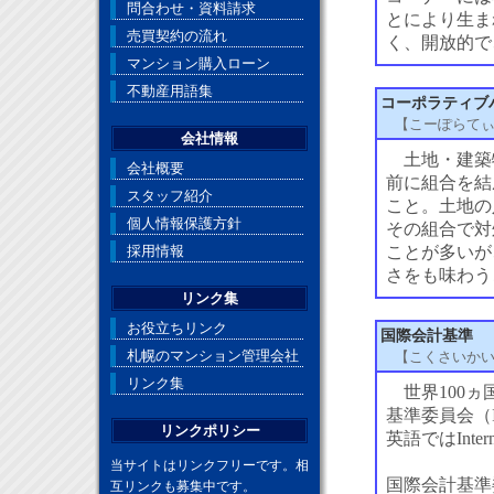
問合わせ・資料請求
とにより生ま
売買契約の流れ
く、開放的で
マンション購入ローン
不動産用語集
コーポラティブ
【こーぽらて
会社情報
土地・建築
会社概要
前に組合を結
スタッフ紹介
こと。土地の
個人情報保護方針
その組合で対
採用情報
ことが多いが
さをも味わう
リンク集
お役立ちリンク
国際会計基準
札幌のマンション管理会社
【こくさいか
リンク集
世界100ヵ
基準委員会（
リンクポリシー
英語ではIntern
当サイトはリンクフリーです。相
国際会計基準
互リンクも募集中です。