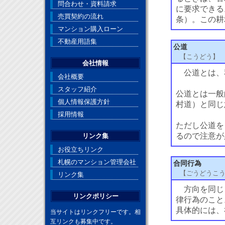
問合わせ・資料請求
に要求できる
売買契約の流れ
条）。この耕
マンション購入ローン
不動産用語集
公道
【こうどう】
会社情報
公道とは、
会社概要
スタッフ紹介
公道とは一般
個人情報保護方針
村道）と同じ
採用情報
ただし公道を
るので注意が
リンク集
お役立ちリンク
札幌のマンション管理会社
合同行為
【ごうどうこ
リンク集
方向を同じく
リンクポリシー
律行為のこと
具体的には、
当サイトはリンクフリーです。相
互リンクも募集中です。