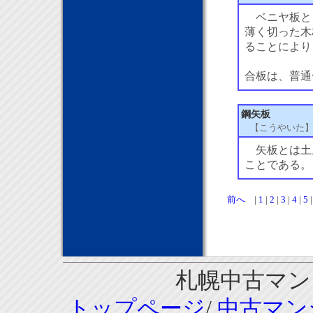
ベニヤ板と
薄く切った木
ることにより
合板は、普通
鋼矢板
【こうやいた
矢板とは土
ことである。
前へ
|
1
|
2
|
3
|
4
|
5
札幌中古マンシ
トップページ
/
中古マン