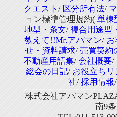
クエスト
/
区分所有法
/
ョン標準管理規約(
単棟
地型・条文
/
複合用途型
教えて!!Mr.アパマン
/
お
せ・資料請求
/
売買契約
不動産用語集
/
会社概要
/
総会の日記
/
お役立ちリ
社
/
採用情報
株式会社アパマンPLAZA
南9条
TEL:011-513-0