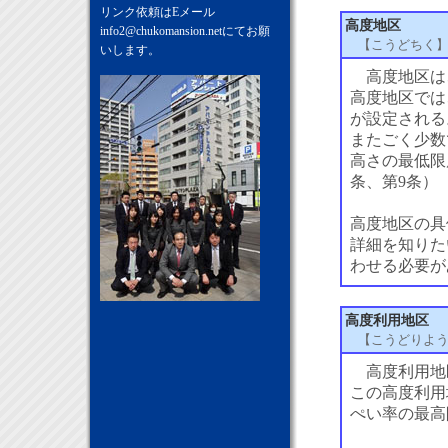
リンク依頼はEメール
高度地区
info2@chukomansion.net
にてお願
【こうどちく
いします。
高度地区は
高度地区では
が設定される
またごく少数
高さの最低限
条、第9条）
高度地区の具
詳細を知りた
わせる必要が
高度利用地区
【こうどりよ
高度利用地
この高度利用
ぺい率の最高