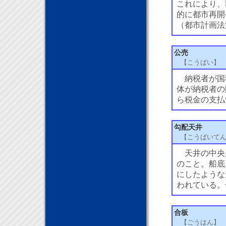
これにより、
的に都市再開
（都市計画法
公売
【こうばい】
納税者が国
体が納税者の
ら税金の支払
勾配天井
【こうばいて
天井の中央
のこと。船底
にしたような
われている。
合板
【ごうはん】