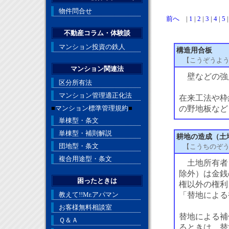
物件問合せ
前へ
|
1
|
2
|
3
|
4
|
5
不動産コラム・体験談
マンション投資の鉄人
構造用合板
【こうぞうよ
マンション関連法
壁などの強
区分所有法
マンション管理適正化法
在来工法や枠
■
マンション標準管理規約
■
の野地板など
単棟型・条文
単棟型・補則解説
耕地の造成（土
団地型・条文
【こうちのぞ
複合用途型・条文
土地所有者
除外）は金銭
困ったときは
権以外の権利
教えて!!Mr.アパマン
「替地による
お客様無料相談室
替地による補
Ｑ＆Ａ
るときは、替