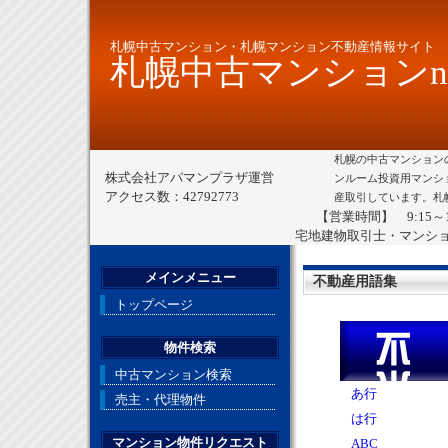
札幌中古マンション・札幌マンション不動産情報サイト
札幌中古マンションne
札幌の中古マンション
株式会社アパマンプラザ運営
ンルーム投資用マンシ
アクセス数：42792773
産取引しています。札
【営業時間】 9:15～
宅地建物取引士・マンシ
メインメニュー
不動産用語集
トップページ
物件検索
中古マンション検索
あ行
売主・代理物件
は行
マンション物件リクエスト
ABC