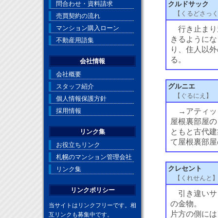
問合わせ・資料請求
クルドサック
【くるどさっ
売買契約の流れ
マンション購入ローン
行き止まり
きるようにな
不動産用語集
り、住人以外
る。
会社情報
会社概要
スタッフ紹介
グルニエ
【ぐるにえ】
個人情報保護方針
採用情報
→アティッ
屋根裏部屋の
ともと古代建
リンク集
て屋根裏部屋
お役立ちリンク
札幌のマンション管理会社
クレセント
リンク集
【くれせんと
リンクポリシー
引き違いサ
の金物。
当サイトはリンクフリーです。相
片方の側には
互リンクも募集中です。