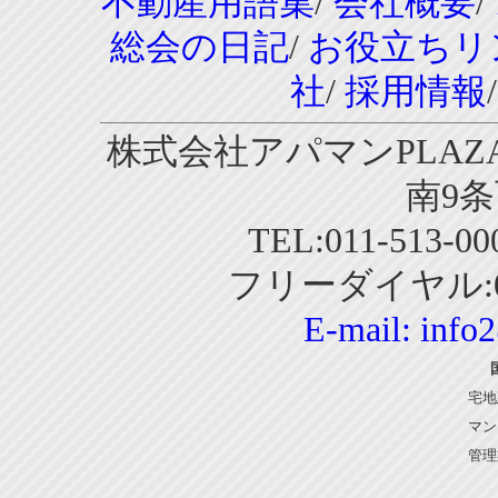
不動産用語集
/
会社概要
/
総会の日記
/
お役立ちリ
社
/
採用情報
株式会社アパマンPLAZA
南9条
TEL:011-513-0
フリーダイヤル:01
E-mail:
info
宅地
マン
管理