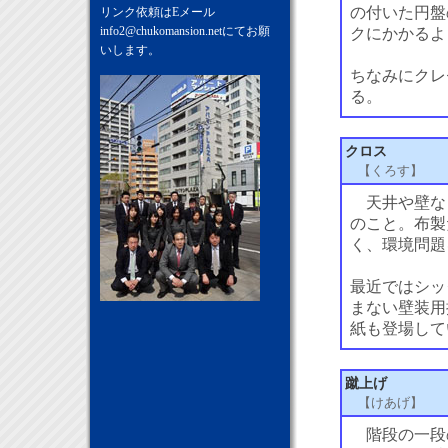
の付いた円盤
リンク依頼はEメール
info2@chukomansion.net
にてお願
クにかかるよ
いします。
ちなみにクレ
る。
クロス
【くろす】
天井や壁な
のこと。布製
く、環境問題
最近ではシッ
まない壁装用
紙も登場して
蹴上げ
【けあげ】
階段の一段