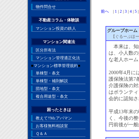
物件問合せ
前へ
|
1
|
2
|
3
|
4
|
5
不動産コラム・体験談
マンション投資の鉄人
グループホーム
【ぐるーぷほ
マンション関連法
本来は、知
区分所有法
は、小人数の
マンション管理適正化法
な老人ホーム
■
マンション標準管理規約
■
2000年4
単棟型・条文
護保険法第7
単棟型・補則解説
介護保険の対
団地型・条文
はボランティ
複合用途型・条文
会的に認知さ
困ったときは
平成13年末
く、今後の整
教えて!!Mr.アパマン
円前後が一般
お客様無料相談室
Ｑ＆Ａ