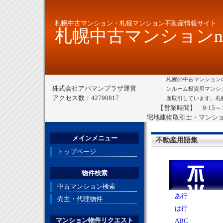
札幌中古マンション・札幌マンション不動産情報サイト
札幌中古マンションne
札幌の中古マンション
株式会社アパマンプラザ運営
ンルーム投資用マンシ
アクセス数：42790817
産取引しています。札
【営業時間】 9:15～
宅地建物取引士・マンシ
メインメニュー
不動産用語集
トップページ
物件検索
中古マンション検索
あ行
売主・代理物件
は行
マンション物件リクエスト
ABC