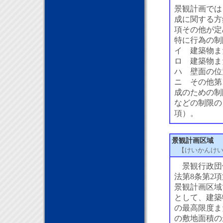
景観計画では
成に関する方
項その他が定
特に行為の制
イ 建築物ま
ロ 建築物ま
ハ 壁面の位
ニ その他第
成のための制
などの制限の
項）。
景観計画区域
【けいかんけ
景観行政団
法第8条第2項
景観計画区域
として、建築
の最高限度ま
の敷地面積の