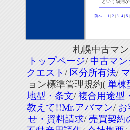
という罰則が
前へ
|
1
|
2
|
3
|
4
|
5
札幌中古マンシ
トップページ
/
中古マン
クエスト
/
区分所有法
/
ョン標準管理規約(
単棟
地型・条文
/
複合用途型
教えて!!Mr.アパマン
/
お
せ・資料請求
/
売買契約