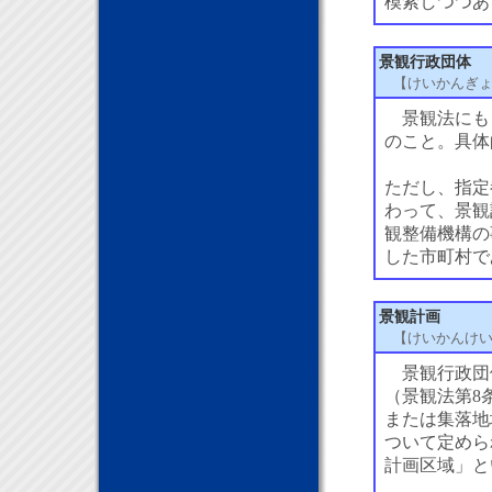
模索しつつあ
景観行政団体
【けいかんぎ
景観法にも
のこと。具体
ただし、指定
わって、景観
観整備機構の
した市町村で
景観計画
【けいかんけ
景観行政団
（景観法第8
または集落地
ついて定めら
計画区域」と