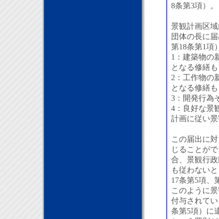
8条第3項）。
景観計画区域
団体の長に届
第18条第1項
1：建築物の
となる修繕も
2：工作物の
となる修繕も
3：開発行為
4：良好な景
計画に従い景
この届出に対
じることがで
合、景観行政
も従わないと
17条第5項、
このように景
付与されてい
条第5項）に