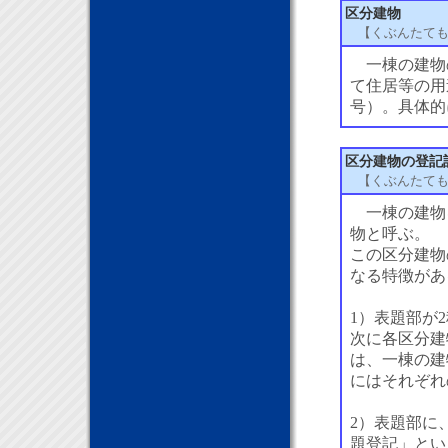
区分建物
【くぶんたて
一棟の建物
て住居等の用
号）。具体的
区分建物の登記
【くぶんたて
一棟の建物
物と呼ぶ。
この区分建物
なる特徴があ
1）表題部が
次に各区分建
は、一棟の建
にはそれぞれ
2）表題部に
題登記」とい