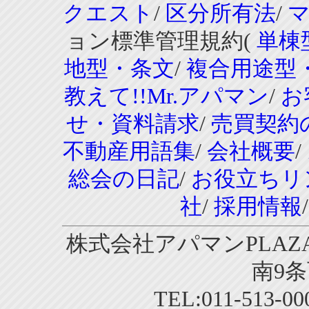
クエスト
/
区分所有法
/
ョン標準管理規約(
単棟
地型・条文
/
複合用途型
教えて!!Mr.アパマン
/
お
せ・資料請求
/
売買契約
不動産用語集
/
会社概要
/
総会の日記
/
お役立ちリ
社
/
採用情報
株式会社アパマンPLAZA
南9条
TEL:011-513-0