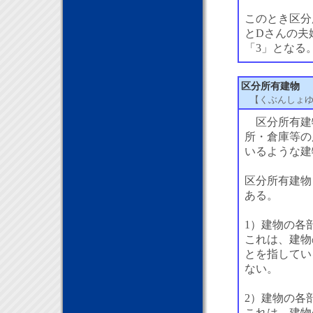
このとき区分
とDさんの夫
「3」となる
区分所有建物
【くぶんしょ
区分所有建
所・倉庫等の
いるような建
区分所有建物
ある。
1）建物の各
これは、建物
とを指してい
ない。
2）建物の各