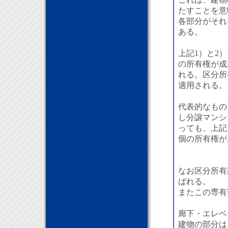
これは、建物
たすことを意
各部分がそれ
ある。
上記1）と2
の所有権が成
れる。区分所
適用される。
代表的なもの
し分譲マンシ
っても、上記
個の所有権が
なお区分所有
ばれる。
またこの専有
廊下・エレベ
建物の部分は