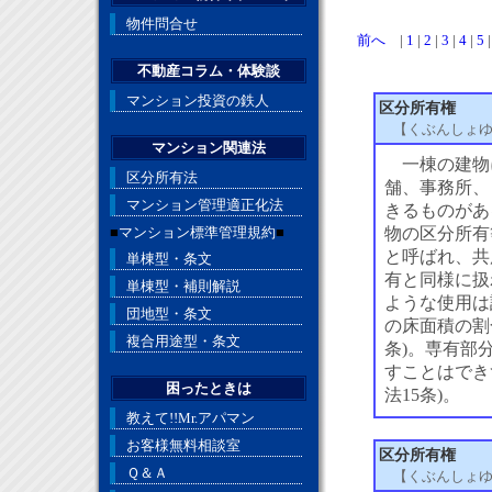
物件問合せ
前へ
|
1
|
2
|
3
|
4
|
5
不動産コラム・体験談
マンション投資の鉄人
区分所有権
【くぶんしょ
マンション関連法
一棟の建物
区分所有法
舗、事務所、
マンション管理適正化法
きるものがあ
■
マンション標準管理規約
■
物の区分所有
と呼ばれ、共
単棟型・条文
有と同様に扱
単棟型・補則解説
ような使用は
団地型・条文
の床面積の割
複合用途型・条文
条)。専有部
すことはでき
困ったときは
法15条)。
教えて!!Mr.アパマン
お客様無料相談室
区分所有権
Ｑ＆Ａ
【くぶんしょ