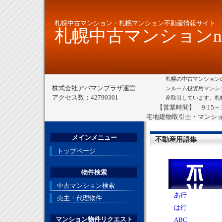
札幌中古マンション・札幌マンション不動産情報サイト
札幌中古マンションne
札幌の中古マンション
株式会社アパマンプラザ運営
ンルーム投資用マンシ
アクセス数：42790301
産取引しています。札
【営業時間】 9:15～
宅地建物取引士・マンシ
メインメニュー
不動産用語集
トップページ
物件検索
中古マンション検索
あ行
売主・代理物件
は行
マンション物件リクエスト
ABC