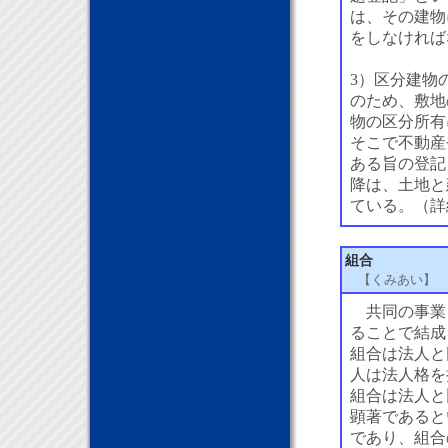
は、その建物
をしなければ
3）区分建物
のため、敷地
物の区分所有
そこで不動産
ある旨の登記
降は、土地と
ている。（詳
組合
【くみあい】
共同の事業
ることで結成
組合は法人と
人は法人格を
組合は法人と
顕著であると
であり、組合