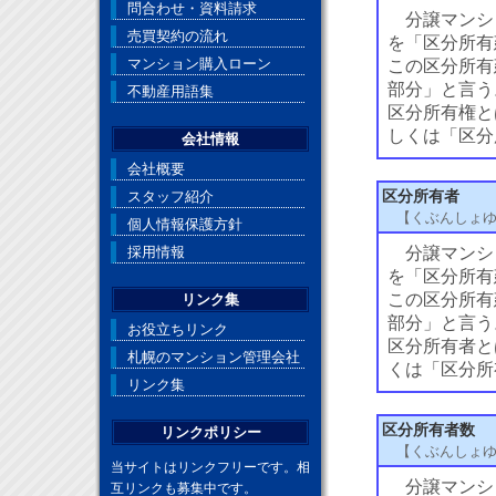
問合わせ・資料請求
分譲マンシ
売買契約の流れ
を「区分所有
マンション購入ローン
この区分所有
部分」と言う
不動産用語集
区分所有権と
しくは「区分
会社情報
会社概要
スタッフ紹介
区分所有者
【くぶんしょ
個人情報保護方針
採用情報
分譲マンシ
を「区分所有
この区分所有
リンク集
部分」と言う
お役立ちリンク
区分所有者と
札幌のマンション管理会社
くは「区分所
リンク集
区分所有者数
リンクポリシー
【くぶんしょ
当サイトはリンクフリーです。相
分譲マンシ
互リンクも募集中です。