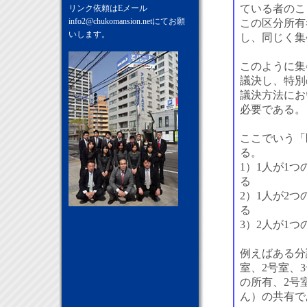
ている者のこ
リンク依頼はEメール
info2@chukomansion.net
にてお願
この区分所有
いします。
し、同じく集
このように集
議決し、特別
議決方法にお
必要である。
ここでいう「
る。
1）1人が1
る
2）1人が2
る
3）2人が1
例えばある分
室、2号室、
の所有、2号
ん）の共有で