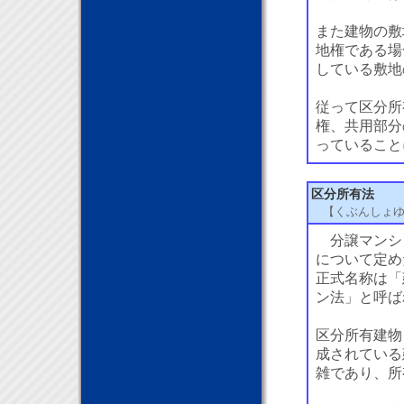
また建物の敷
地権である場
している敷地
従って区分所
権、共用部分
っていること
区分所有法
【くぶんしょ
分譲マンシ
について定め
正式名称は「
ン法」と呼ば
区分所有建物
成されている
雑であり、所