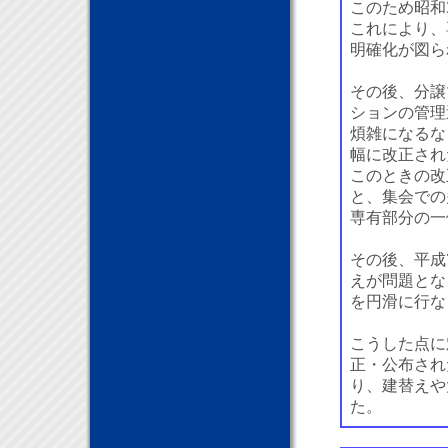
このため昭和
これにより、
明確化が図ら
その後、分譲
ションの管理
煩雑になるな
幅に改正され
このときの改
と、集会での
専有部分の一
その後、平成
えが問題とな
を円滑に行な
こうした点に
正・公布され
り、建替えや
た。