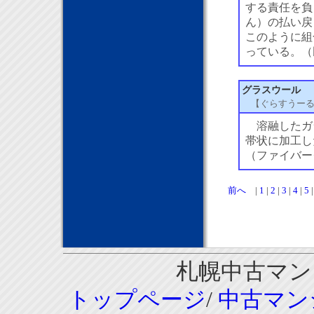
する責任を負
ん）の払い戻
このように組
っている。（民
グラスウール
【ぐらすうー
溶融したガ
帯状に加工し
（ファイバー
前へ
|
1
|
2
|
3
|
4
|
5
札幌中古マンシ
トップページ
/
中古マン