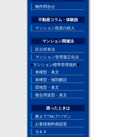
物件問合せ
不動産コラム・体験談
マンション投資の鉄人
マンション関連法
区分所有法
マンション管理適正化法
■
マンション標準管理規約
■
単棟型・条文
単棟型・補則解説
団地型・条文
複合用途型・条文
困ったときは
教えて!!Mr.アパマン
お客様無料相談室
Ｑ＆Ａ