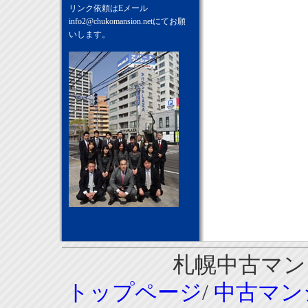
リンク依頼はEメール
info2@chukomansion.net
にてお願
いします。
札幌中古マンシ
トップページ
/
中古マン