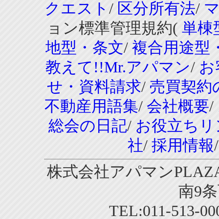
クエスト
/
区分所有法
/
ョン標準管理規約(
単棟
地型・条文
/
複合用途型
教えて!!Mr.アパマン
/
お
せ・資料請求
/
売買契約
不動産用語集
/
会社概要
/
総会の日記
/
お役立ちリ
社
/
採用情報
株式会社アパマンPLAZA
南9条
TEL:011-513-0