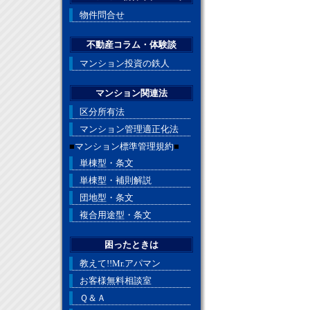
物件問合せ
不動産コラム・体験談
マンション投資の鉄人
マンション関連法
区分所有法
マンション管理適正化法
■
マンション標準管理規約
■
単棟型・条文
単棟型・補則解説
団地型・条文
複合用途型・条文
困ったときは
教えて!!Mr.アパマン
お客様無料相談室
Ｑ＆Ａ