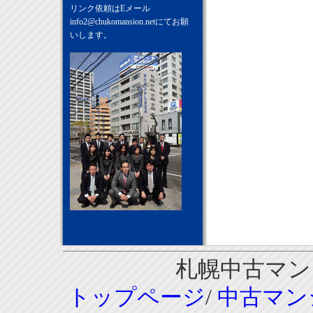
リンク依頼はEメール
info2@chukomansion.net
にてお願
いします。
札幌中古マンシ
トップページ
/
中古マン