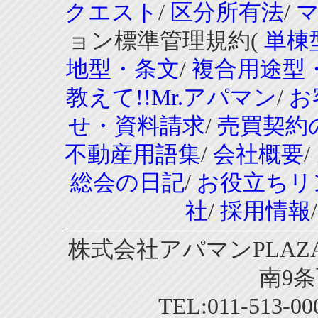
クエスト
/
区分所有法
/
ョン標準管理規約(
単棟
地型・条文
/
複合用途型
教えて!!Mr.アパマン
/
お
せ・資料請求
/
売買契約
不動産用語集
/
会社概要
/
総会の日記
/
お役立ちリ
社
/
採用情報
株式会社アパマンPLAZA
南9条
TEL:011-513-0