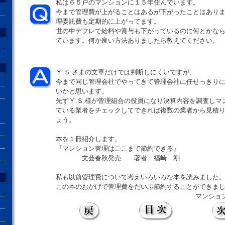
私は６５戸のマンションに１５年住んでいます。
今まで管理費が上がることはあるが下がったことはあり
理委託費も定期的に上がってます。
世の中デフレで給料や賞与も下がっているのに何とかな
ています。何か良い方法ありましたら教えてください。
Ｙ.Ｓ.さまの文章だけでは判断しにくいですが、
今まで同じ管理会社でやってきて管理会社に任せっきり
いかと思います。
先ずＹ.Ｓ.様が管理組合の役員になり決算内容を調査しマ
ている業者をチェックしてできれば複数の業者から見積
ょう。
本を１冊紹介します。
『マンション管理はここまで節約できる』
文芸春秋発売 著者 福崎 剛
私も以前管理費について考えいろいろな本を読みました
この本のおかげで管理費をだいぶ節約することができま
マンション