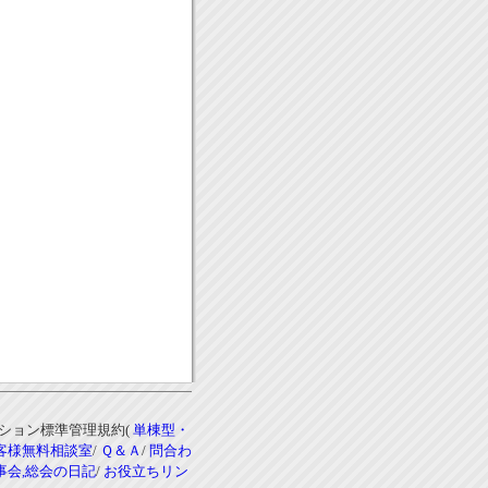
ンション標準管理規約(
単棟型・
客様無料相談室
/
Ｑ＆Ａ
/
問合わ
事会,総会の日記
/
お役立ちリン