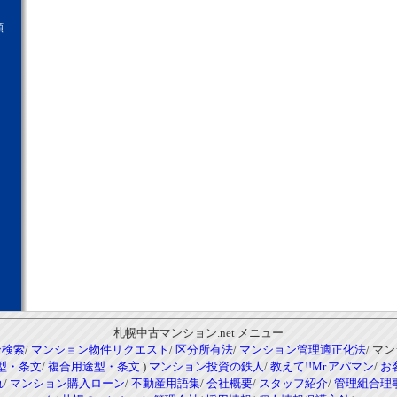
願
札幌中古マンション.net メニュー
ン検索
/
マンション物件リクエスト
/
区分所有法
/
マンション管理適正化法
/ マ
型・条文
/
複合用途型・条文
)
マンション投資の鉄人
/
教えて!!Mr.アパマン
/
お
れ
/
マンション購入ローン
/
不動産用語集
/
会社概要
/
スタッフ紹介
/
管理組合理