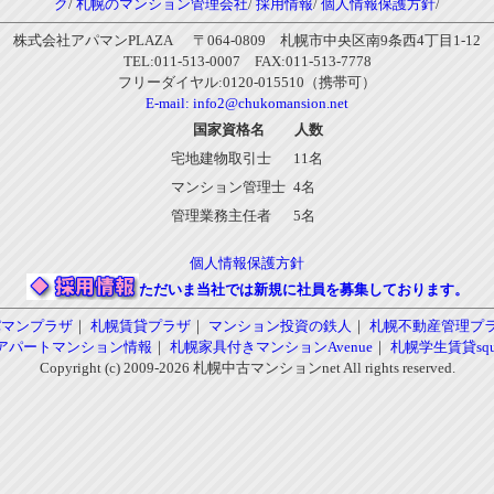
ク
/
札幌のマンション管理会社
/
採用情報
/
個人情報保護方針
/
株式会社アパマンPLAZA 〒064-0809 札幌市中央区南9条西4丁目1-12
TEL:011-513-0007 FAX:011-513-7778
フリーダイヤル:0120-015510（携帯可）
E-mail:
info2@chukomansion.net
国家資格名
人数
宅地建物取引士
11名
マンション管理士
4名
管理業務主任者
5名
個人情報保護方針
ただいま当社では新規に社員を募集しております。
パマンプラザ
｜
札幌賃貸プラザ
｜
マンション投資の鉄人
｜
札幌不動産管理プ
アパートマンション情報
｜
札幌家具付きマンションAvenue
｜
札幌学生賃貸squa
Copyright (c) 2009-2026 札幌中古マンションnet All rights reserved.