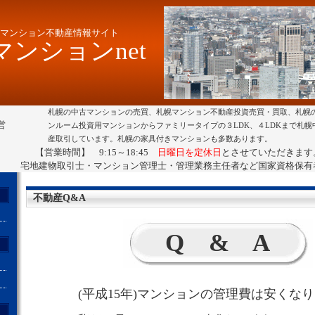
マンション不動産情報サイト
ンションnet
札幌の中古マンションの売買、札幌マンション不動産投資売買・買取、札幌
営
ンルーム投資用マンションからファミリータイプの３LDK、４LDKまで札
産取引しています。札幌の家具付きマンションも多数あります。
【営業時間】 9:15～18:45
日曜日を定休日
とさせていただきます
宅地建物取引士・マンション管理士・管理業務主任者など国家資格保有
不動産Q&A
Q & A
(平成15年)マンションの管理費は安くな
ト