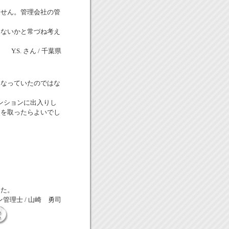
ません。管理会社の管
らないかと常づね考え
Y.S. さん / 千葉県
になっていたのではな
ンションに出入りし
りを取ったらよいでし
。
した。
管理士 / 山崎 勇司