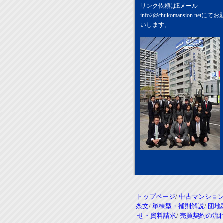
リンク依頼はEメール
info2@chukomansion.net
にてお
いします。
トップページ
/
中古マンショ
条文
/
単棟型・補則解説
/
団地
せ・資料請求
/
売買契約の流