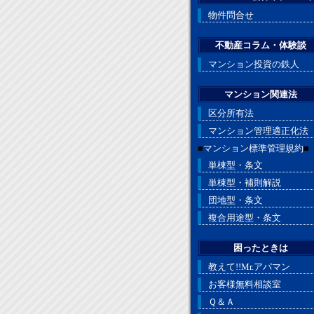
物件問合せ
不動産コラム・体験談
マンション投資の鉄人
マンション関連法
区分所有法
マンション管理適正化法
■
マンション標準管理規約
■
単棟型・条文
単棟型・補則解説
団地型・条文
複合用途型・条文
困ったときは
教えて!!Mr.アパマン
お客様無料相談室
Ｑ＆Ａ