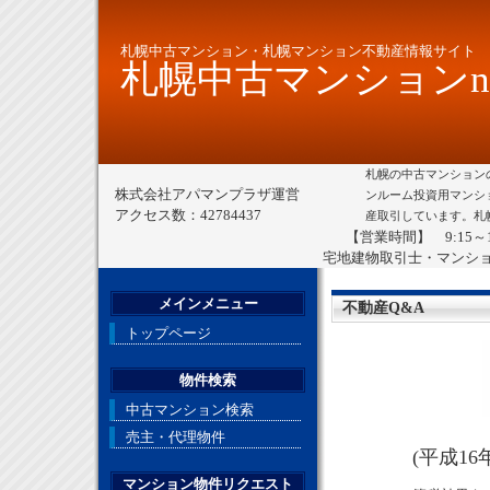
札幌中古マンション・札幌マンション不動産情報サイト
札幌中古マンションne
札幌の中古マンション
株式会社アパマンプラザ運営
ンルーム投資用マンシ
アクセス数：42784437
産取引しています。札
【営業時間】 9:15～
宅地建物取引士・マンシ
メインメニュー
不動産Q&A
トップページ
物件検索
中古マンション検索
売主・代理物件
(平成1
マンション物件リクエスト