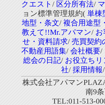
クエスト
/
区分所有法
/
ョン標準管理規約(
単棟
地型・条文
/
複合用途型
教えて!!Mr.アパマン
/
お
せ・資料請求
/
売買契約
不動産用語集
/
会社概要
/
総会の日記
/
お役立ちリ
社
/
採用情報
株式会社アパマンPLAZA
南9条
TEL:011-513-0