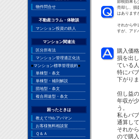
節税効果も
物件問合せ
売却し、損
はあります
不動産コラム・体験談
それから中
マンション投資の鉄人
すが、アド
マンション関連法
区分所有法
購入価
損を出
マンション管理適正化法
ている
■
マンション標準管理規約
■
特にバ
単棟型・条文
下がり
単棟型・補則解説
団地型・条文
但し益
複合用途型・条文
年収が
う。
困ったときは
私もバ
教えて!!Mr.アパマン
通算し
お客様無料相談室
それか
Ｑ＆Ａ
ので購