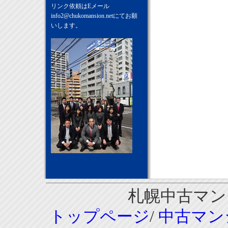
リンク依頼はEメール
info2@chukomansion.net
にてお願
いします。
札幌中古マンシ
トップページ
/
中古マン