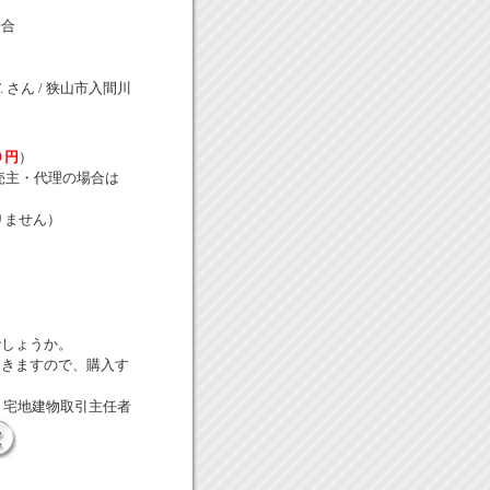
場合
T. さん / 狭山市入間川
０円
）
売主・代理の場合は
りません）
でしょうか。
てきますので、購入す
/ 宅地建物取引主任者