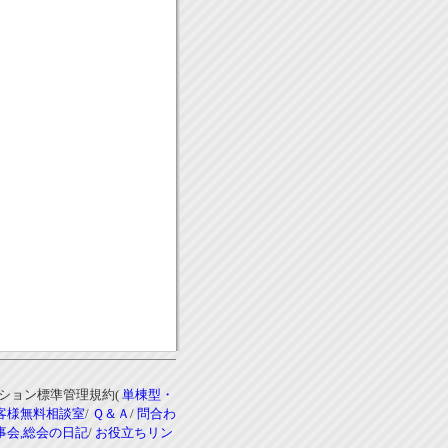
ンション標準管理規約(
単棟型・
客様無料相談室
/
Ｑ＆Ａ
/
問合わ
事会,総会の日記
/
お役立ちリン