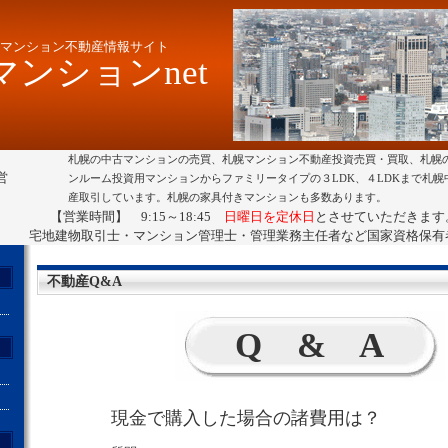
マンション不動産情報サイト
ンションnet
札幌の中古マンションの売買、札幌マンション不動産投資売買・買取、札幌
営
ンルーム投資用マンションからファミリータイプの３LDK、４LDKまで札
産取引しています。札幌の家具付きマンションも多数あります。
【営業時間】 9:15～18:45
日曜日を定休日
とさせていただきます
宅地建物取引士・マンション管理士・管理業務主任者など国家資格保有
不動産Q&A
Q & A
現金で購入した場合の諸費用は？
ト