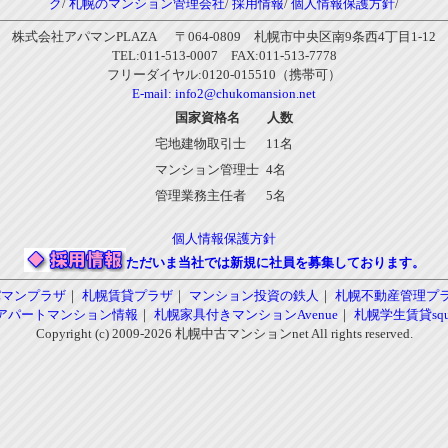
ク
/
札幌のマンション管理会社
/
採用情報
/
個人情報保護方針
/
株式会社アパマンPLAZA 〒064-0809 札幌市中央区南9条西4丁目1-12
TEL:011-513-0007 FAX:011-513-7778
フリーダイヤル:0120-015510（携帯可）
E-mail:
info2@chukomansion.net
国家資格名
人数
宅地建物取引士
11名
マンション管理士
4名
管理業務主任者
5名
個人情報保護方針
ただいま当社では新規に社員を募集しております。
パマンプラザ
｜
札幌賃貸プラザ
｜
マンション投資の鉄人
｜
札幌不動産管理プ
アパートマンション情報
｜
札幌家具付きマンションAvenue
｜
札幌学生賃貸squa
Copyright (c) 2009-2026 札幌中古マンションnet All rights reserved.