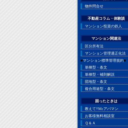
物件問合せ
不動産コラム・体験談
マンション投資の鉄人
マンション関連法
区分所有法
マンション管理適正化法
■
マンション標準管理規約
■
単棟型・条文
単棟型・補則解説
団地型・条文
複合用途型・条文
困ったときは
教えて!!Mr.アパマン
お客様無料相談室
Ｑ＆Ａ