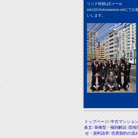
リンク依頼はEメール
info2@chukomansion.net
にてお
いします。
トップページ
/
中古マンショ
条文
/
単棟型・補則解説
/
団地
せ・資料請求
/
売買契約の流