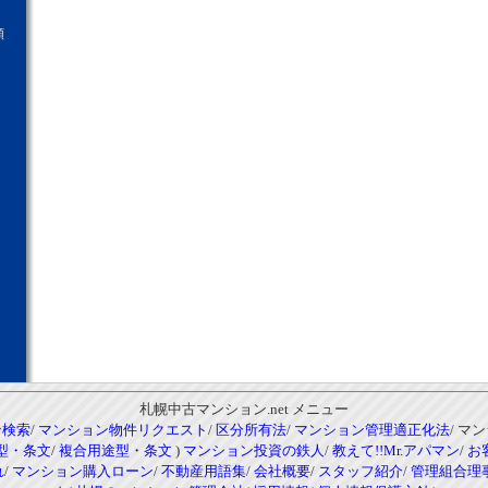
願
札幌中古マンション.net メニュー
ン検索
/
マンション物件リクエスト
/
区分所有法
/
マンション管理適正化法
/ マ
型・条文
/
複合用途型・条文
)
マンション投資の鉄人
/
教えて!!Mr.アパマン
/
お
れ
/
マンション購入ローン
/
不動産用語集
/
会社概要
/
スタッフ紹介
/
管理組合理