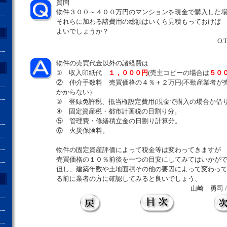
質問
物件３００～４００万円のマンションを現金で購入した
それらに加わる諸費用の総額はいくら見積もっておけば
よいでしょうか？
O.
物件の売買代金以外の諸経費は
① 収入印紙代
１，０００円
(売主コピーの場合は
５０
② 仲介手数料 売買価格の４％＋２万円(不動産業者が
かからない）
③ 登録免許税、抵当権設定費用(現金で購入の場合か借
④ 固定資産税・都市計画税の日割り分。
⑤ 管理費・修繕積立金の日割り計算分。
⑥ 火災保険料。
物件の固定資産評価によって税金等は変わってきますが
売買価格の１０％前後を一つの目安にしてみてはいかが
但し、建築年数や土地面積その他の要因によって変わっ
る前に業者の方に確認してみると良いでしょう、
山崎 勇司 