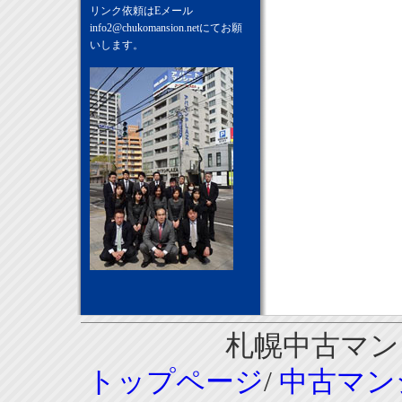
リンク依頼はEメール
info2@chukomansion.net
にてお願
いします。
札幌中古マンシ
トップページ
/
中古マン