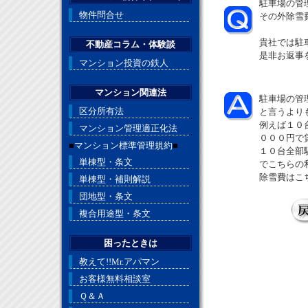
駐車場の管
物件問合せ
その外除雪
貴社では駐
不動産コラム・体験談
是非お返事
マンション投資の鉄人
マンション関連法
駐車場の管
区分所有法
と言うより
例えば１０
マンション管理適正化法
０００円で
■
マンション標準管理規約
■
１０台全部
単棟型・条文
でこちらの
除雪費はこ
単棟型・補則解説
団地型・条文
複合用途型・条文
困ったときは
教えて!!Mr.アパマン
お客様無料相談室
Ｑ＆Ａ