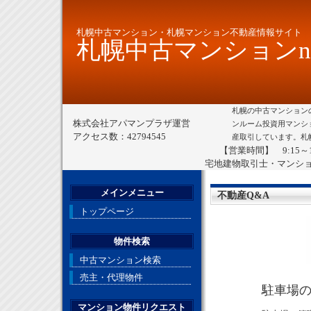
札幌中古マンション・札幌マンション不動産情報サイト
札幌中古マンションne
札幌の中古マンション
株式会社アパマンプラザ運営
ンルーム投資用マンシ
アクセス数：42794545
産取引しています。札
【営業時間】 9:15～
宅地建物取引士・マンシ
メインメニュー
不動産Q&A
トップページ
物件検索
中古マンション検索
売主・代理物件
駐車場
マンション物件リクエスト