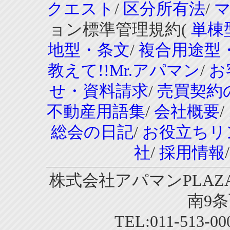
クエスト
/
区分所有法
/
ョン標準管理規約(
単棟
地型・条文
/
複合用途型
教えて!!Mr.アパマン
/
お
せ・資料請求
/
売買契約
不動産用語集
/
会社概要
/
総会の日記
/
お役立ちリ
社
/
採用情報
株式会社アパマンPLAZA
南9条
TEL:011-513-0