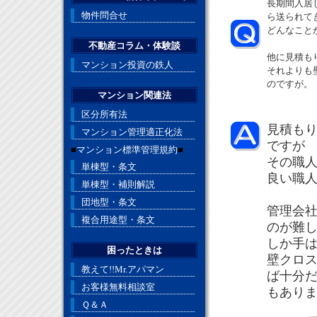
長期間入居
物件問合せ
ら送られて
どんなこと
不動産コラム・体験談
他に見積も
マンション投資の鉄人
それよりも
のですが。
マンション関連法
区分所有法
見積も
マンション管理適正化法
ですが
■
マンション標準管理規約
■
その職
単棟型・条文
良い職
単棟型・補則解説
団地型・条文
管理会
複合用途型・条文
のが難
しか手
困ったときは
壁クロ
教えて!!Mr.アパマン
ば十分
お客様無料相談室
もあり
Ｑ＆Ａ