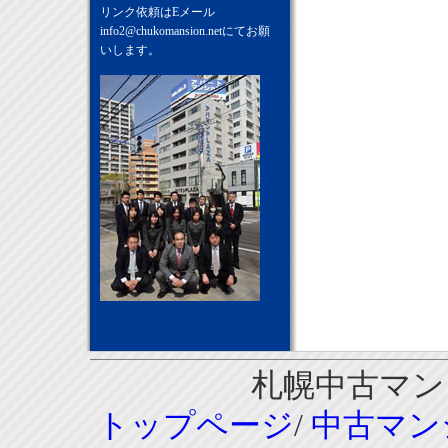
リンク依頼はEメール
info2@chukomansion.net
にてお願
いします。
札幌中古マンシ
トップページ
/
中古マン