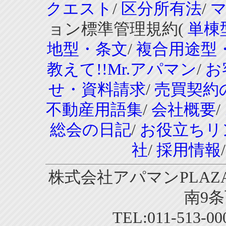
クエスト
/
区分所有法
/
ョン標準管理規約(
単棟
地型・条文
/
複合用途型
教えて!!Mr.アパマン
/
お
せ・資料請求
/
売買契約
不動産用語集
/
会社概要
/
総会の日記
/
お役立ちリ
社
/
採用情報
株式会社アパマンPLAZA
南9条
TEL:011-513-0