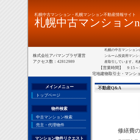
札幌中古マンション・札幌マンション不動産情報サイト
札幌中古マンションne
札幌の中古マンション
株式会社アパマンプラザ運営
ンルーム投資用マンシ
アクセス数：42812989
産取引しています。札
【営業時間】 9:15～
宅地建物取引士・マンシ
メインメニュー
不動産Q&A
トップページ
物件検索
中古マンション検索
売主・代理物件
修繕費
マンション物件リクエスト