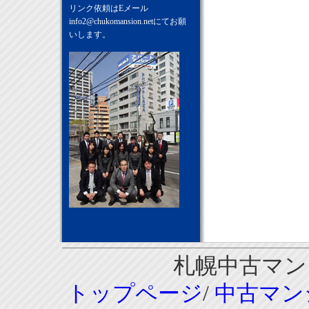
リンク依頼はEメール
info2@chukomansion.net
にてお願
いします。
札幌中古マンシ
トップページ
/
中古マン