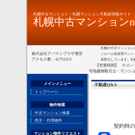
札幌中古マンション・札幌マンション不動産情報サイト
札幌中古マンションne
札幌の中古マンション
株式会社アパマンプラザ運営
ンルーム投資用マンシ
アクセス数：42791931
産取引しています。札
【営業時間】 9:15～
宅地建物取引士・マンシ
メインメニュー
不動産Q&A
トップページ
物件検索
中古マンション検索
売主・代理物件
契約時
マンション物件リクエスト