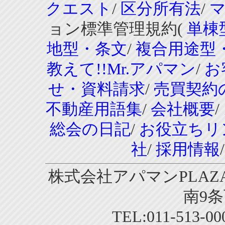
クエスト
/
区分所有法
/
ョン標準管理規約(
単棟
地型・条文
/
複合用途型
教えて!!Mr.アパマン
/
お
せ・資料請求
/
売買契約
不動産用語集
/
会社概要
/
総会の日記
/
お役立ちリ
社
/
採用情報
株式会社アパマンPLAZA
南9条
TEL:011-513-0