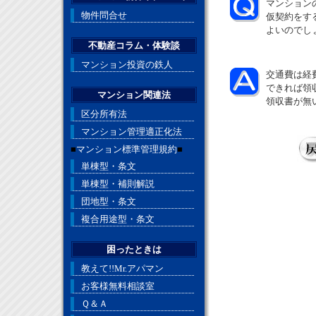
マンション
物件問合せ
仮契約をす
よいのでし
不動産コラム・体験談
マンション投資の鉄人
交通費は経
できれば領
マンション関連法
領収書が無
区分所有法
マンション管理適正化法
■
マンション標準管理規約
■
単棟型・条文
単棟型・補則解説
団地型・条文
複合用途型・条文
困ったときは
教えて!!Mr.アパマン
お客様無料相談室
Ｑ＆Ａ