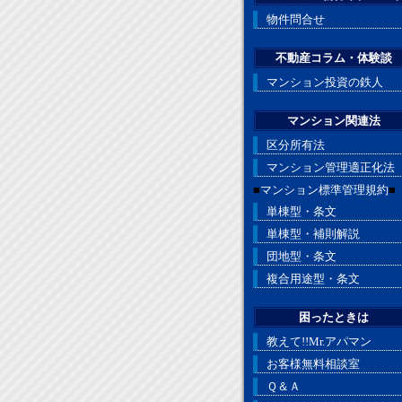
物件問合せ
不動産コラム・体験談
マンション投資の鉄人
マンション関連法
区分所有法
マンション管理適正化法
■
マンション標準管理規約
■
単棟型・条文
単棟型・補則解説
団地型・条文
複合用途型・条文
困ったときは
教えて!!Mr.アパマン
お客様無料相談室
Ｑ＆Ａ