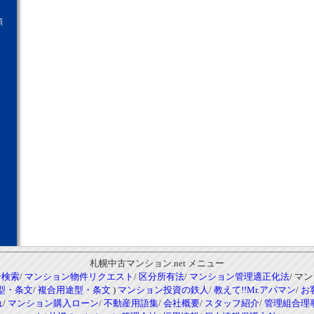
願
札幌中古マンション.net メニュー
ン検索
/
マンション物件リクエスト
/
区分所有法
/
マンション管理適正化法
/ マ
型・条文
/
複合用途型・条文
)
マンション投資の鉄人
/
教えて!!Mr.アパマン
/
お
れ
/
マンション購入ローン
/
不動産用語集
/
会社概要
/
スタッフ紹介
/
管理組合理