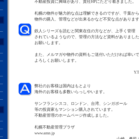
不動産投資に興味があり、貴社HPにたどり着きました。
札幌の物件が魅力的な点は理解できるのですが、千葉か
物件の購入、管理などが出来るかなど不安な点がありま
鉄人シリーズを読むと関東在住の方などが、上手く管理
されているようなので、管理の方法など資料がありまし
お願いします。
また、メルマガや物件の資料もご送付いただければ幸い
よろしくお願いします。
Y
弊社のお客様は国内はもとより
海外のお客様も多数いらっしやいます。
サンフランシスコ、ロンドン、台湾、シンガポール
等の投資家もマンション購入されています。
不動産管理のホームページ作成しました。
札幌不動産管理プラザ
www.amn.jp
山崎 勇司 