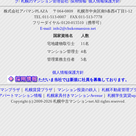
ク
/
札幌のマンション管理会社
/
採用情報
/
個人情報保護方針
/
株式会社アパマンPLAZA 〒064-0809 札幌市中央区南9条西4丁目1-12
TEL:011-513-0007 FAX:011-513-7778
フリーダイヤル:0120-015510（携帯可）
E-mail:
info2@chukomansion.net
国家資格名
人数
宅地建物取引士
11名
マンション管理士
4名
管理業務主任者
5名
個人情報保護方針
ただいま当社では新規に社員を募集しております。
パマンプラザ
｜
札幌賃貸プラザ
｜
マンション投資の鉄人
｜
札幌不動産管理プ
アパートマンション情報
｜
札幌家具付きマンションAvenue
｜
札幌学生賃貸squa
Copyright (c) 2009-2026 札幌中古マンションnet All rights reserved.