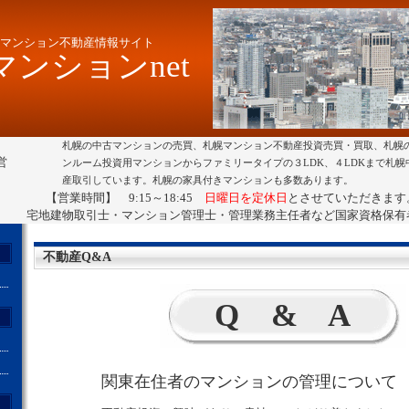
マンション不動産情報サイト
ンションnet
札幌の中古マンションの売買、札幌マンション不動産投資売買・買取、札幌
営
ンルーム投資用マンションからファミリータイプの３LDK、４LDKまで札
産取引しています。札幌の家具付きマンションも多数あります。
【営業時間】 9:15～18:45
日曜日を定休日
とさせていただきます
宅地建物取引士・マンション管理士・管理業務主任者など国家資格保有
不動産Q&A
Q & A
関東在住者のマンションの管理について
ト