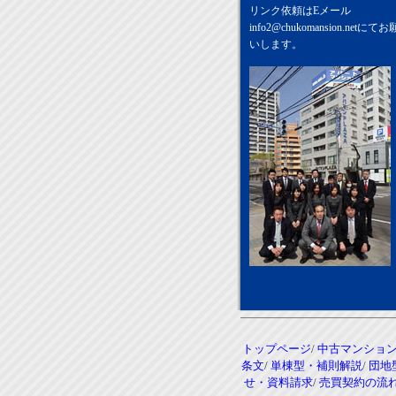
リンク依頼はEメール
info2@chukomansion.net
にてお
いします。
トップページ
/
中古マンショ
条文
/
単棟型・補則解説
/
団地
せ・資料請求
/
売買契約の流