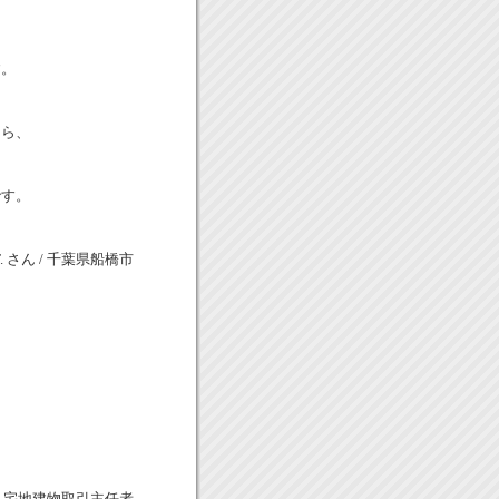
ら
す。
たら、
です。
.T. さん / 千葉県船橋市
/ 宅地建物取引主任者