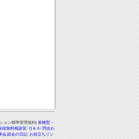
ンション標準管理規約(
単棟型・
客様無料相談室
/
Ｑ＆Ａ
/
問合わ
事会,総会の日記
/
お役立ちリン