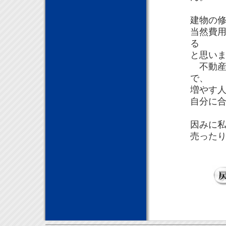
建物の
当然費
る
と思い
不動産
で、
増やす
自分に
因みに私
売った