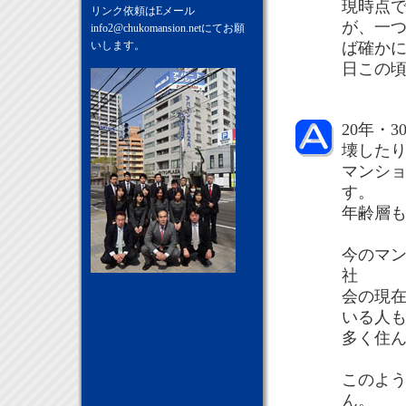
現時点
リンク依頼はEメール
が、一
info2@chukomansion.net
にてお願
ば確か
いします。
日この
20年・
壊した
マンシ
す。
年齢層も
今のマ
社
会の現
いる人
多く住
このよ
ん。