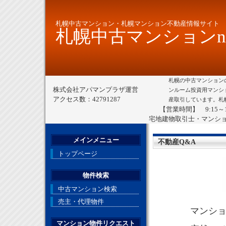
札幌中古マンション・札幌マンション不動産情報サイト
札幌中古マンションne
札幌の中古マンション
株式会社アパマンプラザ運営
ンルーム投資用マンシ
アクセス数：42791287
産取引しています。札
【営業時間】 9:15～
宅地建物取引士・マンシ
メインメニュー
不動産Q&A
トップページ
物件検索
中古マンション検索
売主・代理物件
マンシ
マンション物件リクエスト