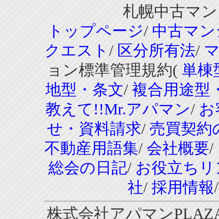
札幌中古マンシ
トップページ
/
中古マン
クエスト
/
区分所有法
/
ョン標準管理規約(
単棟
地型・条文
/
複合用途型
教えて!!Mr.アパマン
/
お
せ・資料請求
/
売買契約
不動産用語集
/
会社概要
/
総会の日記
/
お役立ちリ
社
/
採用情報
株式会社アパマンPLAZA