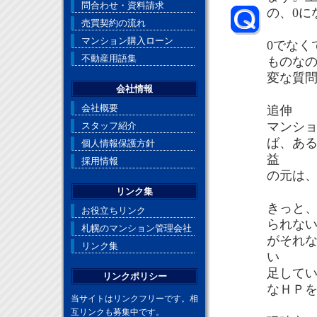
問合わせ・資料請求
の、0に
売買契約の流れ
マンション購入ローン
0でなく
不動産用語集
ものな
変な質
会社情報
会社概要
追伸
マンシ
スタッフ紹介
ば、あ
個人情報保護方針
益
採用情報
の元は
リンク集
きっと、
お役立ちリンク
られない
札幌のマンション管理会社
がそれ
リンク集
い
足して
リンクポリシー
なＨＰ
当サイトはリンクフリーです。相
互リンクも募集中です。