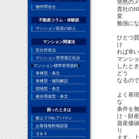
突然の
物件問合せ
貴社のH
変
不動産コラム・体験談
勉強に
マンション投資の鉄人
ひとつ
マンション関連法
け
区分所有法
れば幸
マンション管理適正化法
マンショ
したと
■
マンション標準管理規約
■
どう
単棟型・条文
なるの
単棟型・補則解説
団地型・条文
よく表
複合用途型・条文
な
条件を無
困ったときは
け・財
教えて!!Mr.アパマン
資産価
お客様無料相談室
り
Ｑ＆Ａ
ます。