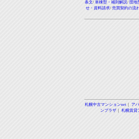
条文
/
単棟型・補則解説
/
団地
せ・資料請求
/
売買契約の流
札幌中古マンションnet
｜
ア
ンプラザ
｜
札幌賃貸