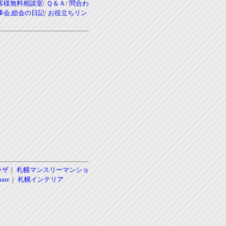
客様無料相談室
/
Ｑ＆Ａ
/
問合わ
事会,総会の日記
/
お役立ちリン
ラザ
｜
札幌マンスリーマンショ
re
｜
札幌インテリア