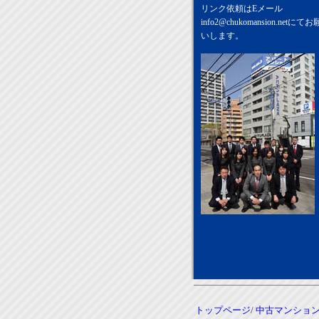
リンク依頼はEメール
info2@chukomansion.net
にてお
いします。
トップページ
/
中古マンショ