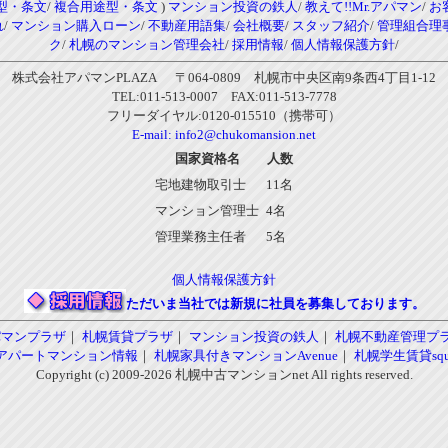
型・条文
/
複合用途型・条文
)
マンション投資の鉄人
/
教えて!!Mr.アパマン
/
お
れ
/
マンション購入ローン
/
不動産用語集
/
会社概要
/
スタッフ紹介
/
管理組合理
ク
/
札幌のマンション管理会社
/
採用情報
/
個人情報保護方針
/
株式会社アパマンPLAZA 〒064-0809 札幌市中央区南9条西4丁目1-12
TEL:011-513-0007 FAX:011-513-7778
フリーダイヤル:0120-015510（携帯可）
E-mail:
info2@chukomansion.net
国家資格名
人数
宅地建物取引士
11名
マンション管理士
4名
管理業務主任者
5名
個人情報保護方針
ただいま当社では新規に社員を募集しております。
パマンプラザ
｜
札幌賃貸プラザ
｜
マンション投資の鉄人
｜
札幌不動産管理プ
アパートマンション情報
｜
札幌家具付きマンションAvenue
｜
札幌学生賃貸squa
Copyright (c) 2009-2026 札幌中古マンションnet All rights reserved.