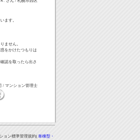
.Ｋ. さん / 札幌市西区
出
思います。
ありません。
迷惑をかけたつもりは
に確認を取ったら出さ
 / マンション管理士
ンション標準管理規約(
単棟型・