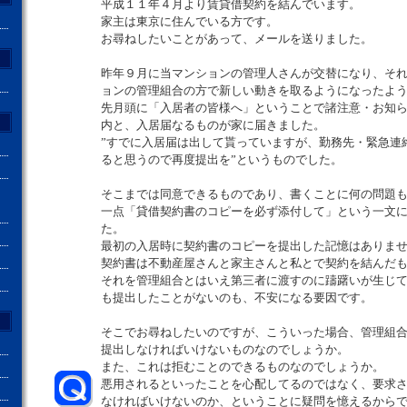
平成１１年４月より賃貸借契約を結んでいます。
家主は東京に住んでいる方です。
お尋ねしたいことがあって、メールを送りました。
昨年９月に当マンションの管理人さんが交替になり、そ
ョンの管理組合の方で新しい動きを取るようになったよ
先月頭に「入居者の皆様へ」ということで諸注意・お知
内と、入居届なるものが家に届きました。
”すでに入居届は出して貰っていますが、勤務先・緊急連
ると思うので再度提出を”というものでした。
そこまでは同意できるものであり、書くことに何の問題
一点「貸借契約書のコピーを必ず添付して」という一文
た。
最初の入居時に契約書のコピーを提出した記憶はありま
契約書は不動産屋さんと家主さんと私とで契約を結んだ
それを管理組合とはいえ第三者に渡すのに躊躇いが生じ
も提出したことがないのも、不安になる要因です。
そこでお尋ねしたいのですが、こういった場合、管理組
提出しなければいけないものなのでしょうか。
また、これは拒むことのできるものなのでしょうか。
悪用されるといったことを心配してるのではなく、要求
なければいけないのか、ということに疑問を憶えるから