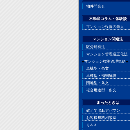
物件問合せ
不動産コラム・体験談
マンション投資の鉄人
マンション関連法
区分所有法
マンション管理適正化法
■
マンション標準管理規約
■
単棟型・条文
単棟型・補則解説
団地型・条文
複合用途型・条文
困ったときは
教えて!!Mr.アパマン
お客様無料相談室
Ｑ＆Ａ