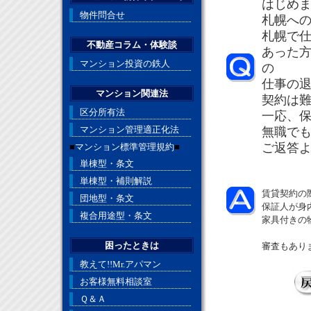
はじめ
物件問合せ
札幌へ
札幌で
不動産コラム・体験談
あった
マンション投資の鉄人
の
仕事の
マンション関連法
契約は
区分所有法
一応、
マンション管理適正化法
無職で
ご返答
■
マンション標準管理規約
■
単棟型・条文
単棟型・補則解説
賃貸契約の
団地型・条文
保証人が身
複合用途型・条文
家具付きの
困ったときは
審査もあり
教えて!!Mr.アパマン
お客様無料相談室
Ｑ＆Ａ