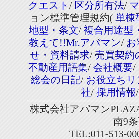
クエスト
/
区分所有法
/
ョン標準管理規約(
単棟
地型・条文
/
複合用途型
教えて!!Mr.アパマン
/
お
せ・資料請求
/
売買契約
不動産用語集
/
会社概要
/
総会の日記
/
お役立ちリ
社
/
採用情報
株式会社アパマンPLAZA
南9条
TEL:011-513-0