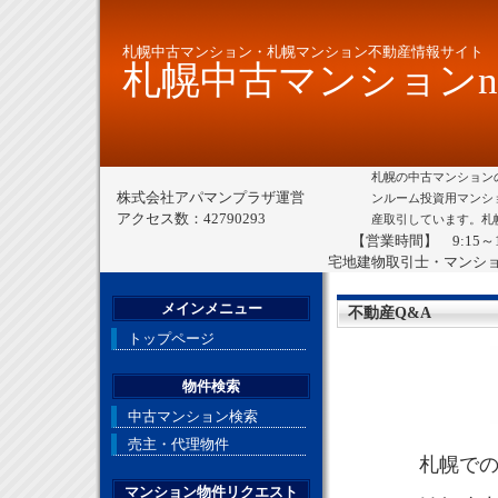
札幌中古マンション・札幌マンション不動産情報サイト
札幌中古マンションne
札幌の中古マンション
株式会社アパマンプラザ運営
ンルーム投資用マンシ
アクセス数：42790293
産取引しています。札
【営業時間】 9:15～
宅地建物取引士・マンシ
メインメニュー
不動産Q&A
トップページ
物件検索
中古マンション検索
売主・代理物件
札幌で
マンション物件リクエスト