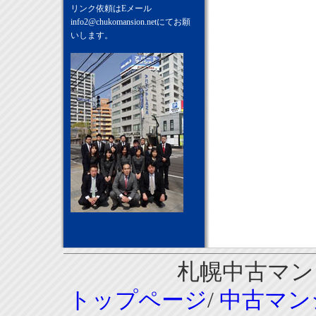
リンク依頼はEメール
info2@chukomansion.net
にてお願
いします。
札幌中古マンシ
トップページ
/
中古マン