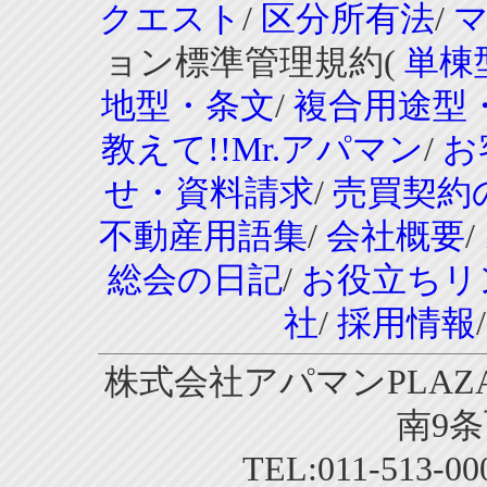
クエスト
/
区分所有法
/
ョン標準管理規約(
単棟
地型・条文
/
複合用途型
教えて!!Mr.アパマン
/
お
せ・資料請求
/
売買契約
不動産用語集
/
会社概要
/
総会の日記
/
お役立ちリ
社
/
採用情報
株式会社アパマンPLAZA
南9条
TEL:011-513-0