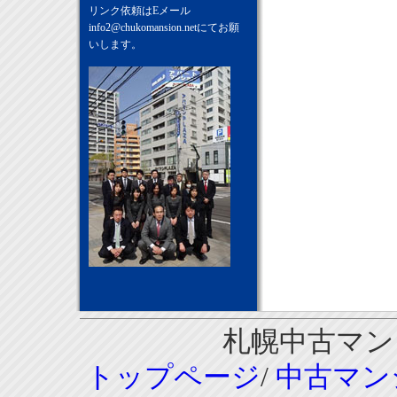
リンク依頼はEメール
info2@chukomansion.net
にてお願
いします。
札幌中古マンシ
トップページ
/
中古マン