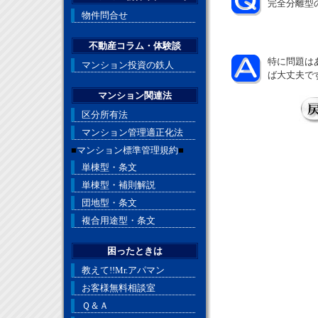
完全分離型
物件問合せ
不動産コラム・体験談
特に問題は
マンション投資の鉄人
ば大丈夫で
マンション関連法
区分所有法
マンション管理適正化法
■
マンション標準管理規約
■
単棟型・条文
単棟型・補則解説
団地型・条文
複合用途型・条文
困ったときは
教えて!!Mr.アパマン
お客様無料相談室
Ｑ＆Ａ