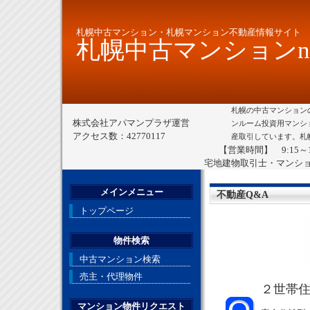
札幌中古マンション・札幌マンション不動産情報サイト
札幌中古マンションne
札幌の中古マンション
株式会社アパマンプラザ運営
ンルーム投資用マンシ
アクセス数：42770117
産取引しています。札
【営業時間】 9:15～
宅地建物取引士・マンシ
メインメニュー
不動産Q&A
トップページ
物件検索
中古マンション検索
売主・代理物件
２世帯住
マンション物件リクエスト