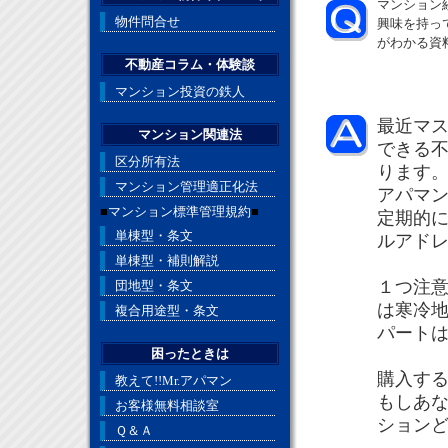
マンション
物件問合せ
興味を持っ
がわかる資
不動産コラム・体験談
マンション投資の鉄人
最近マ
マンション関連法
できる
区分所有法
ります
マンション管理適正化法
アパマン
■
マンション標準管理規約
■
定期的
単棟型・条文
ルアド
単棟型・補則解説
１つ注
団地型・条文
は寒冷
複合用途型・条文
パート
困ったときは
購入す
教えて!!Mr.アパマン
もしあ
お客様無料相談室
ション
Ｑ＆Ａ