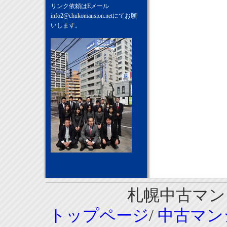
リンク依頼はEメール
info2@chukomansion.net
にてお願
いします。
札幌中古マンシ
トップページ
/
中古マン