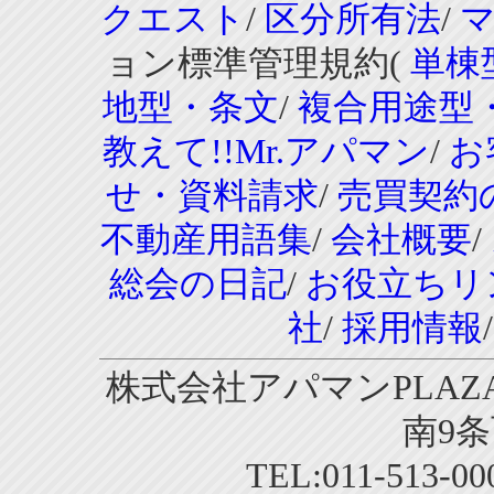
クエスト
/
区分所有法
/
ョン標準管理規約(
単棟
地型・条文
/
複合用途型
教えて!!Mr.アパマン
/
お
せ・資料請求
/
売買契約
不動産用語集
/
会社概要
/
総会の日記
/
お役立ちリ
社
/
採用情報
株式会社アパマンPLAZA
南9条
TEL:011-513-0