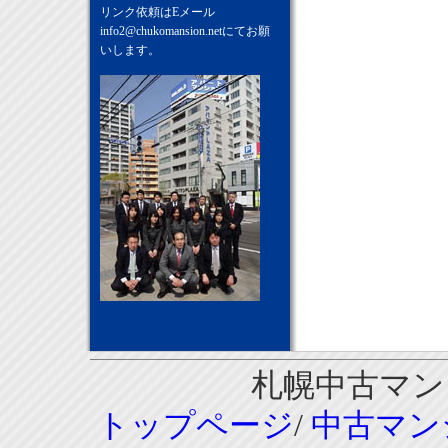
リンク依頼はEメール
info2@chukomansion.net
にてお願
いします。
札幌中古マンシ
トップページ
/
中古マン