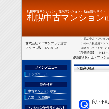
札幌中古マンション・札幌マンション不動産情報サイト
札幌中古マンションne
札幌の中古マンション
株式会社アパマンプラザ運営
ンルーム投資用マンシ
アクセス数：42770173
産取引しています。札
【営業時間】 9:15～
宅地建物取引士・マンシ
メインメニュー
不動産Q&A
トップページ
物件検索
中古マンション検索
売主・代理物件
良い不
マンション物件リクエスト