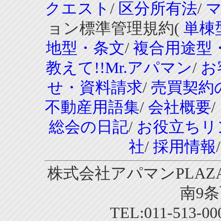
クエスト
/
区分所有法
/
ョン標準管理規約(
単棟
地型・条文
/
複合用途型
教えて!!Mr.アパマン
/
お
せ・資料請求
/
売買契約
不動産用語集
/
会社概要
/
総会の日記
/
お役立ちリ
社
/
採用情報
株式会社アパマンPLAZA
南9条
TEL:011-513-0