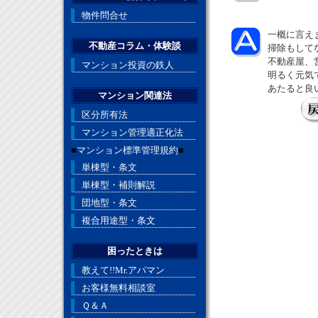
物件問合せ
一概に言え
不動産コラム・体験談
掃除もして
不動産屋、
マンション投資の鉄人
明るく元気
あたると良
マンション関連法
区分所有法
マンション管理適正化法
■
マンション標準管理規約
■
単棟型・条文
単棟型・補則解説
団地型・条文
複合用途型・条文
困ったときは
教えて!!Mr.アパマン
お客様無料相談室
Ｑ＆Ａ