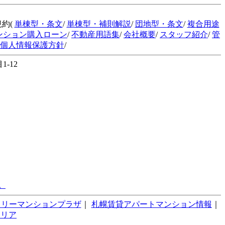
規約(
単棟型・条文
/
単棟型・補則解説
/
団地型・条文
/
複合用途
ンション購入ローン
/
不動産用語集
/
会社概要
/
スタッフ紹介
/
管
個人情報保護方針
/
-12
。
スリーマンションプラザ
｜
札幌賃貸アパートマンション情報
｜
テリア