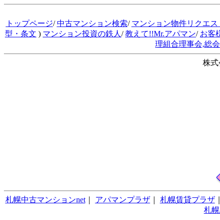
トップページ
/
中古マンション検索
/
マンション物件リクエス
型・条文
)
マンション投資の鉄人
/
教えて!!Mr.アパマン
/
お客
理組合理事会,総
株式
札幌中古マンションnet
｜
アパマンプラザ
｜
札幌賃貸プラザ
札幌