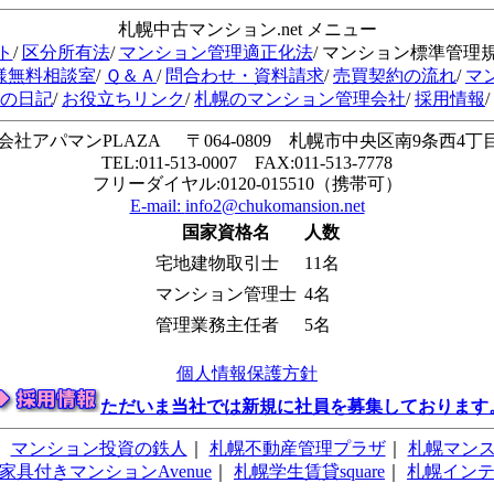
札幌中古マンション.net メニュー
ト
/
区分所有法
/
マンション管理適正化法
/ マンション標準管理
様無料相談室
/
Ｑ＆Ａ
/
問合わせ・資料請求
/
売買契約の流れ
/
マ
会の日記
/
お役立ちリンク
/
札幌のマンション管理会社
/
採用情報
/
会社アパマンPLAZA 〒064-0809 札幌市中央区南9条西4丁目1
TEL:011-513-0007 FAX:011-513-7778
フリーダイヤル:0120-015510（携帯可）
E-mail:
info2@chukomansion.net
国家資格名
人数
宅地建物取引士
11名
マンション管理士
4名
管理業務主任者
5名
個人情報保護方針
ただいま当社では新規に社員を募集しております
｜
マンション投資の鉄人
｜
札幌不動産管理プラザ
｜
札幌マン
家具付きマンションAvenue
｜
札幌学生賃貸square
｜
札幌イン