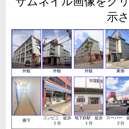
サムネイル画像をク
示
外観
外観
外観
東側
コンビニ 徒歩
地下鉄駅 徒歩
スーパー 
廊下
１分
１分
２分