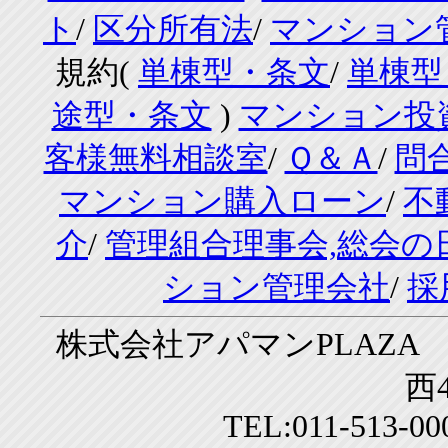
ト
/
区分所有法
/
マンション
規約(
単棟型・条文
/
単棟型
途型・条文
)
マンション投
客様無料相談室
/
Ｑ＆Ａ
/
問
マンション購入ローン
/
不
介
/
管理組合理事会,総会の
ション管理会社
/
採
株式会社アパマンPLAZA 
西4
TEL:011-513-0