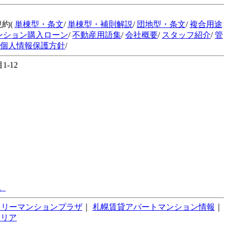
規約(
単棟型・条文
/
単棟型・補則解説
/
団地型・条文
/
複合用途
ンション購入ローン
/
不動産用語集
/
会社概要
/
スタッフ紹介
/
管
個人情報保護方針
/
-12
。
スリーマンションプラザ
｜
札幌賃貸アパートマンション情報
｜
テリア