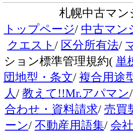
札幌中古マンシ
トップページ
/
中古マン
クエスト
/
区分所有法
/
ション標準管理規約(
単
団地型・条文
/
複合用途
人
/
教えて!!Mr.アパマン
合わせ・資料請求
/
売買
ーン
/
不動産用語集
/
会