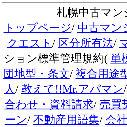
札幌中古マンシ
トップページ
/
中古マン
クエスト
/
区分所有法
/
ション標準管理規約(
単
団地型・条文
/
複合用途
人
/
教えて!!Mr.アパマン
合わせ・資料請求
/
売買
ーン
/
不動産用語集
/
会