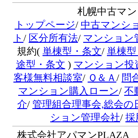
札幌中古マンシ
トップページ
/
中古マンシ
ト
/
区分所有法
/
マンション
規約(
単棟型・条文
/
単棟型
途型・条文
)
マンション投
客様無料相談室
/
Ｑ＆Ａ
/
問
マンション購入ローン
/
不
介
/
管理組合理事会,総会の
ション管理会社
/
採
株式会社アパマンPLAZA 