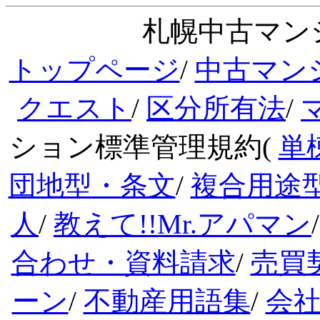
札幌中古マンシ
トップページ
/
中古マン
クエスト
/
区分所有法
/
ション標準管理規約(
単
団地型・条文
/
複合用途
人
/
教えて!!Mr.アパマン
合わせ・資料請求
/
売買
ーン
/
不動産用語集
/
会