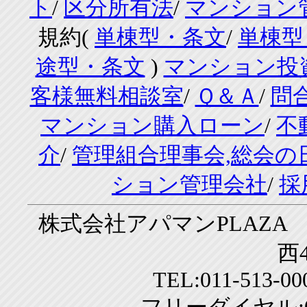
ト
/
区分所有法
/
マンション
規約(
単棟型・条文
/
単棟型
途型・条文
)
マンション投
客様無料相談室
/
Ｑ＆Ａ
/
問
マンション購入ローン
/
不
介
/
管理組合理事会,総会の
ション管理会社
/
採
株式会社アパマンPLAZA 
西4
TEL:011-513-0