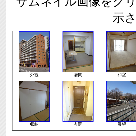
サムネイル画像をク
示
外観
居間
和室
収納
玄関
展望