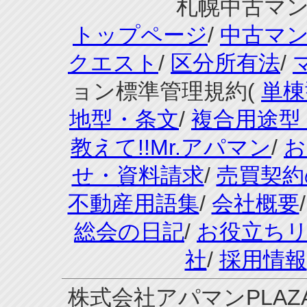
札幌中古マンシ
トップページ
/
中古マ
クエスト
/
区分所有法
/
ョン標準管理規約(
単棟
地型・条文
/
複合用途型
教えて!!Mr.アパマン
/
お
せ・資料請求
/
売買契約
不動産用語集
/
会社概要
総会の日記
/
お役立ち
社
/
採用情報
株式会社アパマンPLAZA