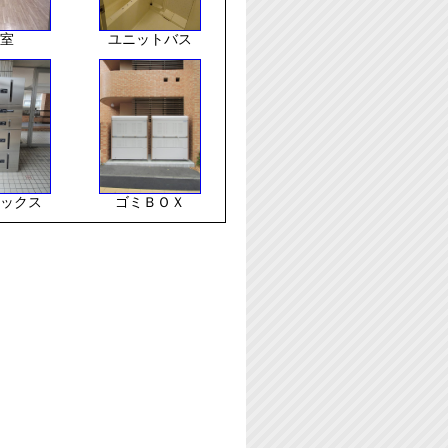
室
ユニットバス
ックス
ゴミＢＯＸ