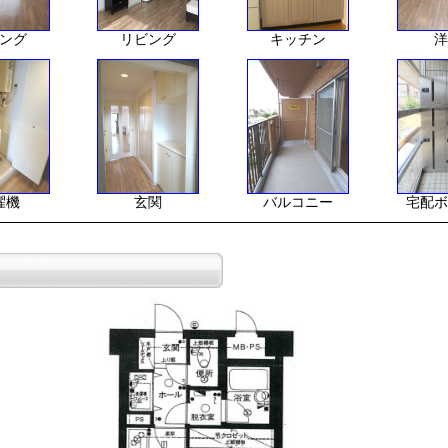
ング
リビング
キッチン
洋
濯機
玄関
バルコニー
宅配ボ