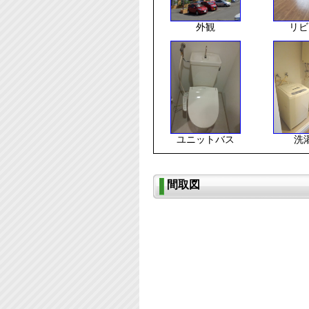
外観
リビ
ユニットバス
洗
間取図