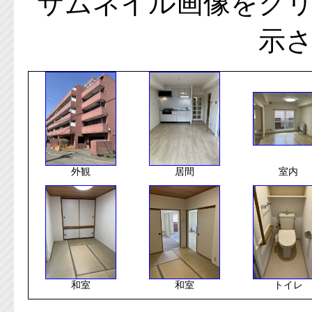
サムネイル画像をク
示
外観
居間
室内
和室
和室
トイレ