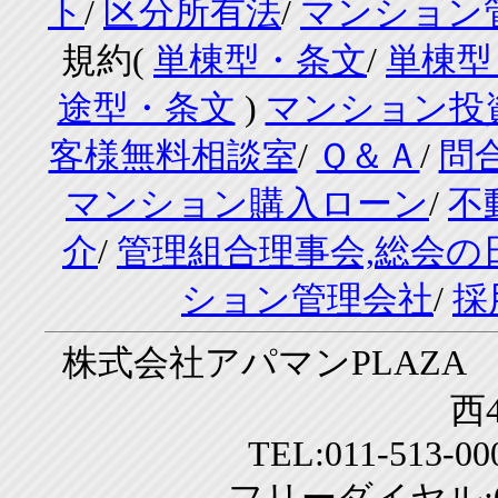
ト
/
区分所有法
/
マンション
規約(
単棟型・条文
/
単棟型
途型・条文
)
マンション投
客様無料相談室
/
Ｑ＆Ａ
/
問
マンション購入ローン
/
不
介
/
管理組合理事会,総会の
ション管理会社
/
採
株式会社アパマンPLAZA 
西4
TEL:011-513-0