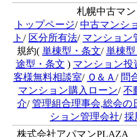
札幌中古マンシ
トップページ
/
中古マンシ
ト
/
区分所有法
/
マンション
規約(
単棟型・条文
/
単棟型
途型・条文
)
マンション投
客様無料相談室
/
Ｑ＆Ａ
/
問
マンション購入ローン
/
不
介
/
管理組合理事会,総会の
ション管理会社
/
採
株式会社アパマンPLAZA 